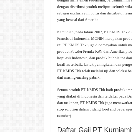
dengan manajemen sederhana, perusahaan ini 
dengan distribusi produk meliputi seluruh wi
sebagai exclusive importir dan distributor resm
yang berasal dari Amerika.
Kemudian, pada tahun 2007, PT KMDS Tbk dipe
Prancis di Indonesia. MONIN merupakan produk
ini PT. KMDS Tbk juga dipercayakan untuk menj
product Powder Premix KAV dari Amerika, pro
kopi asli Indonesia, dan produk bubble tea da
kualitas terbaik. Untuk peningkatan dan penge
PT. KMDS Tbk telah melalui uji dan seleksi ba
dari masing-masing pabrik.
Semua produk PT. KMDS Tbk baik produk impor
yang diakui di Indonesia dan terdaftar pada
dan makanan, PT. KMDS Tbk juga menawarkan so
stop solution dalam bidang food and beverages
(
sumber
)
Daftar Gaji PT Kurniami