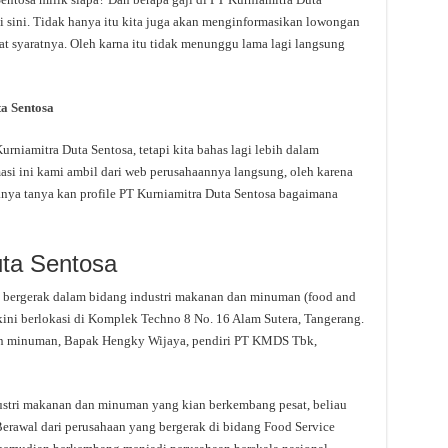
i sini. Tidak hanya itu kita juga akan menginformasikan lowongan
rat syaratnya. Oleh karna itu tidak menunggu lama lagi langsung
a Sentosa
niamitra Duta Sentosa, tetapi kita bahas lagi lebih dalam
asi ini kami ambil dari web perusahaannya langsung, oleh karena
tanya tanya kan profile PT Kurniamitra Duta Sentosa bagaimana
uta Sentosa
bergerak dalam bidang industri makanan dan minuman (food and
kini berlokasi di Komplek Techno 8 No. 16 Alam Sutera, Tangerang.
an minuman, Bapak Hengky Wijaya, pendiri PT KMDS Tbk,
ustri makanan dan minuman yang kian berkembang pesat, beliau
Berawal dari perusahaan yang bergerak di bidang Food Service