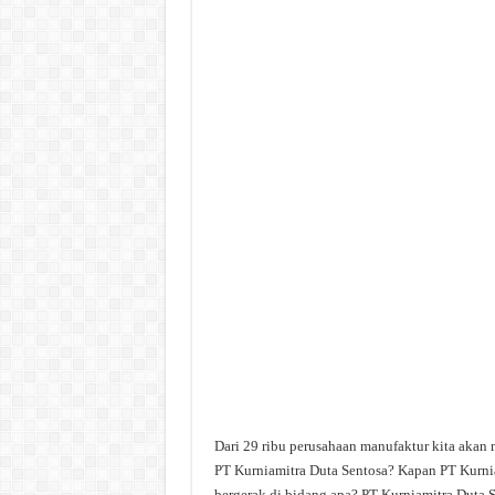
Dari 29 ribu perusahaan manufaktur kita akan 
PT Kurniamitra Duta Sentosa? Kapan PT Kurnia
bergerak di bidang apa? PT Kurniamitra Duta S