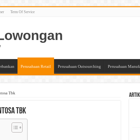
mer
Term Of Service
n Lowongan
e
erbankan
Perusahaan Retail
Perusahaan Outsourching
Perusahaan Manuf
ntosa Tbk
Artik
ntosa Tbk