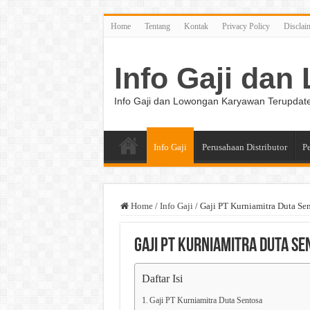
Home
Tentang
Kontak
Privacy Policy
Disclai
Info Gaji da
Info Gaji dan Lowongan Karyawan Terupdat
Info Gaji
Perusahaan Distributor
P
Home
/
Info Gaji
/
Gaji PT Kurniamitra Duta Se
Gaji PT Kurniamitra Duta Se
Daftar Isi
Gaji PT Kurniamitra Duta Sentosa