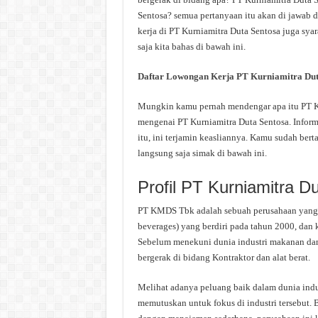
Sentosa? semua pertanyaan itu akan di jawab d
kerja di PT Kurniamitra Duta Sentosa juga sya
saja kita bahas di bawah ini.
Daftar Lowongan Kerja PT Kurniamitra Dut
Mungkin kamu pernah mendengar apa itu PT Kur
mengenai PT Kurniamitra Duta Sentosa. Inform
itu, ini terjamin keasliannya. Kamu sudah ber
langsung saja simak di bawah ini.
Profil PT Kurniamitra D
PT KMDS Tbk adalah sebuah perusahaan yang 
beverages) yang berdiri pada tahun 2000, dan 
Sebelum menekuni dunia industri makanan d
bergerak di bidang Kontraktor dan alat berat.
Melihat adanya peluang baik dalam dunia ind
memutuskan untuk fokus di industri tersebut. 