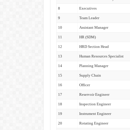
8
Executives
9
Team Leader
10
Assistant Manager
11
HR (SDM)
12
HRD Section Head
13
Human Resources Specialist
14
Planning Manager
15
Supply Chain
16
Officer
17
Reservoir Engineer
18
Inspection Engineer
19
Instrument Engineer
20
Rotating Engineer