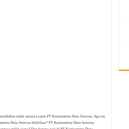
membahas salah satunya yaitu PT Kurniamitra Duta Sentosa. Apa itu
mitra Duta Sentosa didirikan? PT Kurniamitra Duta Sentosa
entosa milik siapa? Dan berapa gaji di PT Kurniamitra Duta