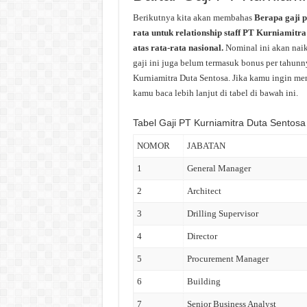
Berikutnya kita akan membahas
Berapa gaji 
rata untuk relationship staff PT Kurniamitr
atas rata-rata nasional.
Nominal ini akan naik
gaji ini juga belum termasuk bonus per tahunny
Kurniamitra Duta Sentosa. Jika kamu ingin men
kamu baca lebih lanjut di tabel di bawah ini.
Tabel Gaji PT Kurniamitra Duta Sentosa
NOMOR
JABATAN
1
General Manager
2
Architect
3
Drilling Supervisor
4
Director
5
Procurement Manager
6
Building
7
Senior Business Analyst