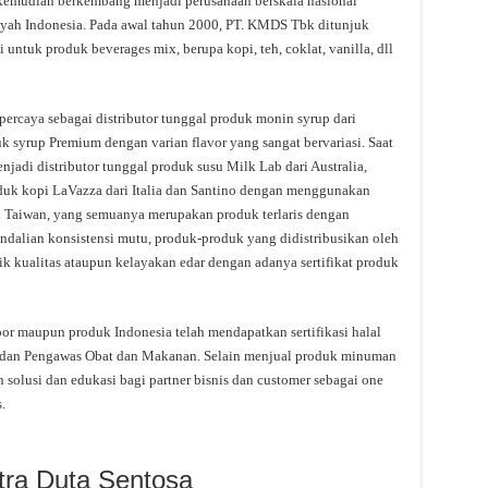
kemudian berkembang menjadi perusahaan berskala nasional
layah Indonesia. Pada awal tahun 2000, PT. KMDS Tbk ditunjuk
i untuk produk beverages mix, berupa kopi, teh, coklat, vanilla, dll
rcaya sebagai distributor tunggal produk monin syrup dari
 syrup Premium dengan varian flavor yang sangat bervariasi. Saat
adi distributor tunggal produk susu Milk Lab dari Australia,
duk kopi LaVazza dari Italia dan Santino dengan menggunakan
ri Taiwan, yang semuanya merupakan produk terlaris dengan
ndalian konsistensi mutu, produk-produk yang didistribusikan oleh
ik kualitas ataupun kelayakan edar dengan adanya sertifikat produk
 maupun produk Indonesia telah mendapatkan sertifikasi halal
 Badan Pengawas Obat dan Makanan. Selain menjual produk minuman
lusi dan edukasi bagi partner bisnis dan customer sebagai one
.
tra Duta Sentosa