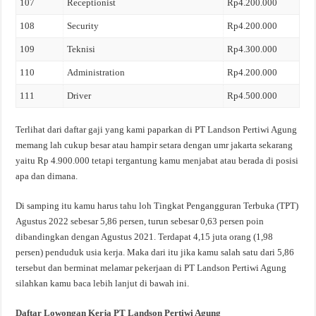
107
Receptionist
Rp4.200.000
108
Security
Rp4.200.000
109
Teknisi
Rp4.300.000
110
Administration
Rp4.200.000
111
Driver
Rp4.500.000
Terlihat dari daftar gaji yang kami paparkan di PT Landson Pertiwi Agung
memang lah cukup besar atau hampir setara dengan umr jakarta sekarang
yaitu Rp 4.900.000 tetapi tergantung kamu menjabat atau berada di posisi
apa dan dimana.
Di samping itu kamu harus tahu loh Tingkat Pengangguran Terbuka (TPT)
Agustus 2022 sebesar 5,86 persen, turun sebesar 0,63 persen poin
dibandingkan dengan Agustus 2021. Terdapat 4,15 juta orang (1,98
persen) penduduk usia kerja. Maka dari itu jika kamu salah satu dari 5,86
tersebut dan berminat melamar pekerjaan di PT Landson Pertiwi Agung
silahkan kamu baca lebih lanjut di bawah ini.
Daftar Lowongan Kerja PT Landson Pertiwi Agung