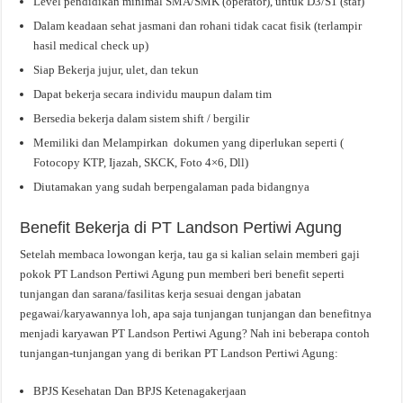
Level pendidikan minimal SMA/SMK (operator), untuk D3/S1 (staf)
Dalam keadaan sehat jasmani dan rohani tidak cacat fisik (terlampir
hasil medical check up)
Siap Bekerja jujur, ulet, dan tekun
Dapat bekerja secara individu maupun dalam tim
Bersedia bekerja dalam sistem shift / bergilir
Memiliki dan Melampirkan dokumen yang diperlukan seperti (
Fotocopy KTP, Ijazah, SKCK, Foto 4×6, Dll)
Diutamakan yang sudah berpengalaman pada bidangnya
Benefit Bekerja di PT Landson Pertiwi Agung
Setelah membaca lowongan kerja, tau ga si kalian selain memberi gaji
pokok PT Landson Pertiwi Agung pun memberi beri benefit seperti
tunjangan dan sarana/fasilitas kerja sesuai dengan jabatan
pegawai/karyawannya loh, apa saja tunjangan tunjangan dan benefitnya
menjadi karyawan PT Landson Pertiwi Agung? Nah ini beberapa contoh
tunjangan-tunjangan yang di berikan PT Landson Pertiwi Agung:
BPJS Kesehatan Dan BPJS Ketenagakerjaan