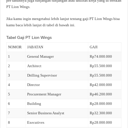
per tahunnya juga tunjangan tunjangan atau fasilitas kerja yang di berikan
PT Lion Wings.
Jika kamu ingin mengetahui lebih lanjut tentang gaji PT Lion Wings bisa
kamu baca lebih lanjut di tabel di bawah ini.
Tabel Gaji PT Lion Wings
NOMOR
JABATAN
GAJI
1
General Manager
Rp74.000.000
2
Architect
Rp55.500.000
3
Drilling Supervisor
Rp55.500.000
4
Director
Rp42.000.000
5
Procurement Manager
Rp46.200.000
6
Building
Rp28.000.000
7
Senior Business Analyst
Rp32.300.000
8
Executives
Rp28.000.000