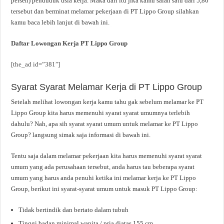
persen) penduduk usia kerja. Maka dari itu jika kamu salah satu dari 5,86
tersebut dan berminat melamar pekerjaan di PT Lippo Group silahkan
kamu baca lebih lanjut di bawah ini.
Daftar Lowongan Kerja PT Lippo Group
[the_ad id=”381″]
Syarat Syarat Melamar Kerja di PT Lippo Group
Setelah melihat lowongan kerja kamu tahu gak sebelum melamar ke PT
Lippo Group kita harus memenuhi syarat syarat umumnya terlebih
dahulu? Nah, apa sih syarat syarat umum untuk melamar ke PT Lippo
Group? langsung simak saja informasi di bawah ini.
Tentu saja dalam melamar pekerjaan kita harus memenuhi syarat syarat
umum yang ada perusahaan tersebut, anda harus tau beberapa syarat
umum yang harus anda penuhi ketika ini melamar kerja ke PT Lippo
Group, berikut ini syarat-syarat umum untuk masuk PT Lippo Group:
Tidak bertindik dan bertato dalam tubuh
Tinggi badan minimal wanita / pria diatas 155 cm