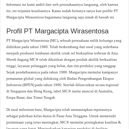
Informasi ini kami ambil dari web perusahaannya langsung, oleh karena
itu, ini terjamin keasliannya. Kamu sudah bertanya tanya kan profile PT
Margacipta Wirasentosa bagaimana langsung saja simak di bawah ini.
Profil PT Margacipta Wirasentosa
PT Margacipta Wirasentosa (MC), sebuah perusahaan milik keluarga yang
didirikan pada tahun 1980. Telah berkembang dari awal yang sederhana
menjadi produsen lembaran akrilik cetak sel berkualitas terbesar di Asia.
Merek dagang MC® telah dikaitkan dengan produk akrilik berkualitas
tinggi, layanan pelanggan yang hebat, dan tim produksi yang tanggap.
Sejak pendaftarannya pada tahun 1980. Margacipta memulai kampanye
pemasaran global yang didukung oleh Badan Pengembangan Ekspor
Indonesia (BPEN) pada tahun 1990. Setelah diluncurkan secara regional
di Singapura dan Hong Kong, label MC® mulai muncul di Australia,
Eropa Barat, dan Timur Tengah.
Di awal milenium baru, Margacipta telah memantapkan reputasinya
sebagai pabrikan kelas dunia di Pasar Asia Tenggara. Untuk memenuhi
permintaan yang terus meningkat, MC® memulai peningkatan kualitas &
layanan yang ketat. Meningkatkan kapasitas produksi di fasilitas