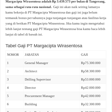
Margacipta Wirasentosa adalah Rp 3.439.573 per bulan di Tangerang,
sama sebagai rata-rata nasional.
Gaji ini akan naik seiring lamanya
kamu bekerja di PT Margacipta Wirasentosa dan gaji ini juga belum
termasuk bonus per tahunnya juga tunjangan tunjangan atau fasilitas kerja
yang di berikan PT Margacipta Wirasentosa. Jika kamu ingin mengetahui
lebih lanjut tentang gaji PT Margacipta Wirasentosa bisa kamu baca lebih
lanjut di tabel di bawah ini.
Tabel Gaji PT Margacipta Wirasentosa
NOMOR
JABATAN
GAJI
1
General Manager
Rp75.300.000
2
Architect
Rp58.300.000
3
Drilling Supervisor
Rp53.000.000
4
Director
Rp42.000.000
5
Procurement Manager
Rp42.000.000
6
Building
Rp32.300.000