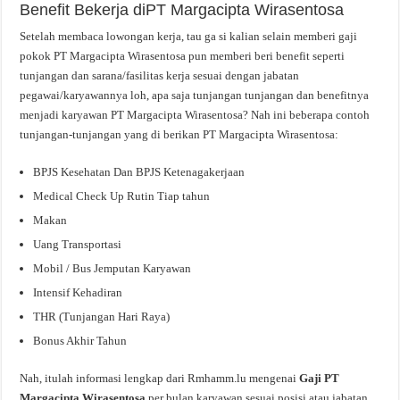
Benefit Bekerja diPT Margacipta Wirasentosa
Setelah membaca lowongan kerja, tau ga si kalian selain memberi gaji
pokok PT Margacipta Wirasentosa pun memberi beri benefit seperti
tunjangan dan sarana/fasilitas kerja sesuai dengan jabatan
pegawai/karyawannya loh, apa saja tunjangan tunjangan dan benefitnya
menjadi karyawan PT Margacipta Wirasentosa? Nah ini beberapa contoh
tunjangan-tunjangan yang di berikan PT Margacipta Wirasentosa:
BPJS Kesehatan Dan BPJS Ketenagakerjaan
Medical Check Up Rutin Tiap tahun
Makan
Uang Transportasi
Mobil / Bus Jemputan Karyawan
Intensif Kehadiran
THR (Tunjangan Hari Raya)
Bonus Akhir Tahun
Nah, itulah informasi lengkap dari Rmhamm.lu mengenai
Gaji PT
Margacipta Wirasentosa
per bulan karyawan sesuai posisi atau jabatan