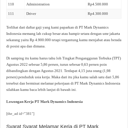
110
Administration
Rp4.500.000
111
Driver
Rp4.300.000
Terlihat dari daftar gaji yang kami paparkan di PT Mark Dynamics
Indonesia memang lah cukup besar atau hampir setara dengan umr jakarta
sekarang yaitu Rp 4.900.000 tetapi tergantung kamu menjabat atau berada
di posisi apa dan dimana.
Di samping itu kamu harus tahu loh Tingkat Pengangguran Terbuka (TPT)
Agustus 2022 sebesar 5,86 persen, turun sebesar 0,63 persen poin
dibandingkan dengan Agustus 2021. Terdapat 4,15 juta orang (1,98
persen) penduduk usia kerja. Maka dari itu jika kamu salah satu dari 5,86
tersebut dan berminat melamar pekerjaan di PT Mark Dynamics Indonesia
silahkan kamu baca lebih lanjut di bawah ini.
Lowongan Kerja PT Mark Dynamics Indonesia
[the_ad id=”381″]
Syarat Syarat Melamar Kerja di PT Mark