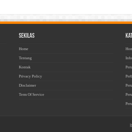
Sekilas
Ka
Home
Ho
Tentang
Info
Kontak
Per
Privacy Policy
Per
Disclaimer
Per
Term Of Service
Per
Per