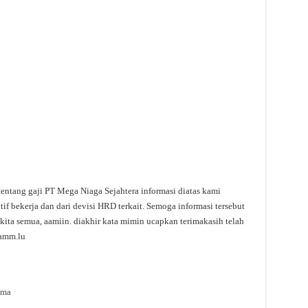
tentang gaji PT Mega Niaga Sejahtera informasi diatas kami
f bekerja dan dari devisi HRD terkait. Semoga informasi tersebut
kita semua, aamiin. diakhir kata mimin ucapkan terimakasih telah
hamm.lu
ama