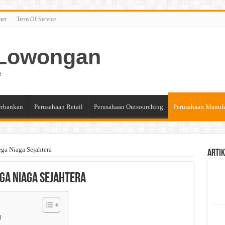
mer
Term Of Service
n Lowongan
e
erbankan
Perusahaan Retail
Perusahaan Outsourching
Perusahaan Manuf
ga Niaga Sejahtera
Artik
ga Niaga Sejahtera
I