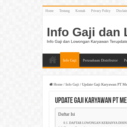
Home
Tentang
Kontak
Privacy Policy
Disclai
Info Gaji da
Info Gaji dan Lowongan Karyawan Terupdat
Info Gaji
Perusahaan Distributor
P
Home
/
Info Gaji
/
Update Gaji Karyawan PT Me
Update Gaji Karyawan PT Me
Daftar Isi
DAFTAR LOWONGAN KERJANYA DISIN