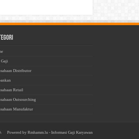
tegori
me
 Gaji
usahaan Distributor
bankan
usahaan Retail
usahaan Outsourching
usahaan Manufaktur
Powered by
Rmhamm.lu
- Informasi Gaji Karyawan