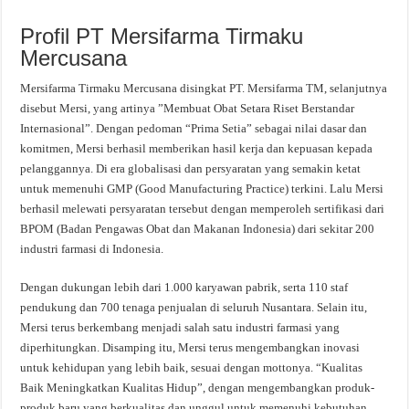
Profil PT Mersifarma Tirmaku
Mercusana
Mersifarma Tirmaku Mercusana disingkat PT. Mersifarma TM, selanjutnya
disebut Mersi, yang artinya ”Membuat Obat Setara Riset Berstandar
Internasional”. Dengan pedoman “Prima Setia” sebagai nilai dasar dan
komitmen, Mersi berhasil memberikan hasil kerja dan kepuasan kepada
pelanggannya. Di era globalisasi dan persyaratan yang semakin ketat
untuk memenuhi GMP (Good Manufacturing Practice) terkini. Lalu Mersi
berhasil melewati persyaratan tersebut dengan memperoleh sertifikasi dari
BPOM (Badan Pengawas Obat dan Makanan Indonesia) dari sekitar 200
industri farmasi di Indonesia.
Dengan dukungan lebih dari 1.000 karyawan pabrik, serta 110 staf
pendukung dan 700 tenaga penjualan di seluruh Nusantara. Selain itu,
Mersi terus berkembang menjadi salah satu industri farmasi yang
diperhitungkan. Disamping itu, Mersi terus mengembangkan inovasi
untuk kehidupan yang lebih baik, sesuai dengan mottonya. “Kualitas
Baik Meningkatkan Kualitas Hidup”, dengan mengembangkan produk-
produk baru yang berkualitas dan unggul untuk memenuhi kebutuhan