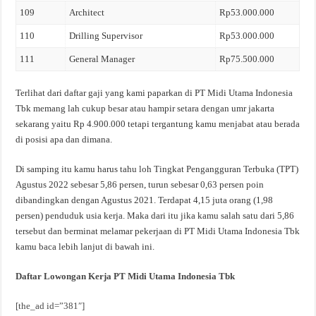
109
Architect
Rp53.000.000
110
Drilling Supervisor
Rp53.000.000
111
General Manager
Rp75.500.000
Terlihat dari daftar gaji yang kami paparkan di PT Midi Utama Indonesia
Tbk memang lah cukup besar atau hampir setara dengan umr jakarta
sekarang yaitu Rp 4.900.000 tetapi tergantung kamu menjabat atau berada
di posisi apa dan dimana.
Di samping itu kamu harus tahu loh Tingkat Pengangguran Terbuka (TPT)
Agustus 2022 sebesar 5,86 persen, turun sebesar 0,63 persen poin
dibandingkan dengan Agustus 2021. Terdapat 4,15 juta orang (1,98
persen) penduduk usia kerja. Maka dari itu jika kamu salah satu dari 5,86
tersebut dan berminat melamar pekerjaan di PT Midi Utama Indonesia Tbk
kamu baca lebih lanjut di bawah ini.
Daftar Lowongan Kerja PT Midi Utama Indonesia Tbk
[the_ad id=”381″]