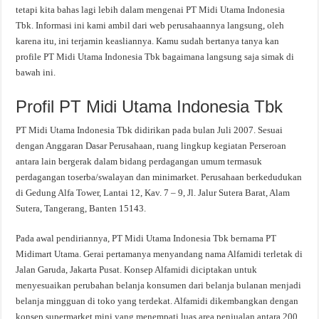
tetapi kita bahas lagi lebih dalam mengenai PT Midi Utama Indonesia
Tbk. Informasi ini kami ambil dari web perusahaannya langsung, oleh
karena itu, ini terjamin keasliannya. Kamu sudah bertanya tanya kan
profile PT Midi Utama Indonesia Tbk bagaimana langsung saja simak di
bawah ini.
Profil PT Midi Utama Indonesia Tbk
PT Midi Utama Indonesia Tbk didirikan pada bulan Juli 2007. Sesuai
dengan Anggaran Dasar Perusahaan, ruang lingkup kegiatan Perseroan
antara lain bergerak dalam bidang perdagangan umum termasuk
perdagangan toserba/swalayan dan minimarket. Perusahaan berkedudukan
di Gedung Alfa Tower, Lantai 12, Kav. 7 – 9, Jl. Jalur Sutera Barat, Alam
Sutera, Tangerang, Banten 15143.
Pada awal pendiriannya, PT Midi Utama Indonesia Tbk bernama PT
Midimart Utama. Gerai pertamanya menyandang nama Alfamidi terletak di
Jalan Garuda, Jakarta Pusat. Konsep Alfamidi diciptakan untuk
menyesuaikan perubahan belanja konsumen dari belanja bulanan menjadi
belanja mingguan di toko yang terdekat. Alfamidi dikembangkan dengan
konsep supermarket mini yang menempati luas area penjualan antara 200