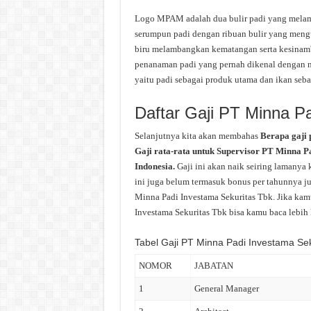
Logo MPAM adalah dua bulir padi yang mela
serumpun padi dengan ribuan bulir yang men
biru melambangkan kematangan serta kesinambu
penanaman padi yang pernah dikenal dengan n
yaitu padi sebagai produk utama dan ikan seb
Daftar Gaji PT Minna P
Selanjutnya kita akan membahas
Berapa gaji
Gaji rata-rata untuk Supervisor PT Minna Pa
Indonesia.
Gaji ini akan naik seiring lamanya
ini juga belum termasuk bonus per tahunnya jug
Minna Padi Investama Sekuritas Tbk. Jika kam
Investama Sekuritas Tbk bisa kamu baca lebih l
Tabel Gaji PT Minna Padi Investama Sek
NOMOR
JABATAN
1
General Manager