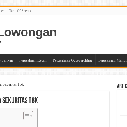
mer
Term Of Service
n Lowongan
e
erbankan
Perusahaan Retail
Perusahaan Outsourching
Perusahaan Manuf
a Sekuritas Tbk
Artik
a Sekuritas Tbk