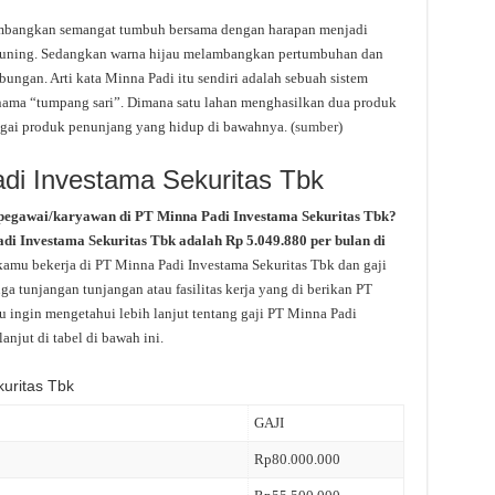
mbangkan semangat tumbuh bersama dengan harapan menjadi
guning. Sedangkan warna hijau melambangkan pertumbuhan dan
ngan. Arti kata Minna Padi itu sendiri adalah sebuah sistem
ama “tumpang sari”. Dimana satu lahan menghasilkan dua produk
agai produk penunjang yang hidup di bawahnya. (
sumber
)
adi Investama Sekuritas Tbk
 pegawai/karyawan di PT Minna Padi Investama Sekuritas Tbk?
di Investama Sekuritas Tbk adalah Rp 5.049.880 per bulan di
 kamu bekerja di PT Minna Padi Investama Sekuritas Tbk dan gaji
a tunjangan tunjangan atau fasilitas kerja yang di berikan PT
u ingin mengetahui lebih lanjut tentang gaji PT Minna Padi
anjut di tabel di bawah ini.
uritas Tbk
GAJI
Rp80.000.000