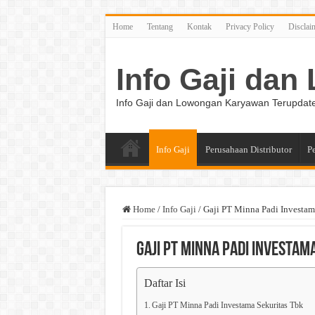
Home
Tentang
Kontak
Privacy Policy
Disclai
Info Gaji da
Info Gaji dan Lowongan Karyawan Terupdat
Info Gaji
Perusahaan Distributor
P
Home
/
Info Gaji
/
Gaji PT Minna Padi Investam
Gaji PT Minna Padi Investam
Daftar Isi
Gaji PT Minna Padi Investama Sekuritas Tbk