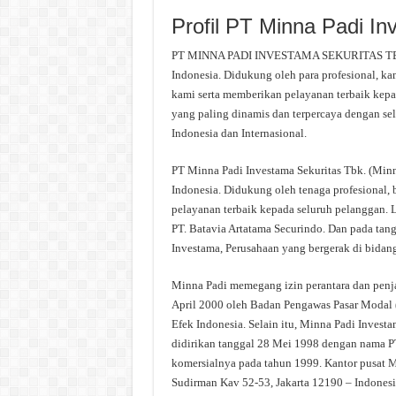
Profil PT Minna Padi I
PT MINNA PADI INVESTAMA SEKURITAS TBK. ad
Indonesia. Didukung oleh para profesional, k
kami serta memberikan pelayanan terbaik kepa
yang paling dinamis dan terpercaya dengan se
Indonesia dan Internasional.
PT Minna Padi Investama Sekuritas Tbk. (Minna
Indonesia. Didukung oleh tenaga profesional,
pelayanan terbaik kepada seluruh pelanggan. 
PT. Batavia Artatama Securindo. Dan pada tan
Investama, Perusahaan yang bergerak di bidan
Minna Padi memegang izin perantara dan penja
April 2000 oleh Badan Pengawas Pasar Modal (
Efek Indonesia. Selain itu, Minna Padi Invest
didirikan tanggal 28 Mei 1998 dengan nama P
komersialnya pada tahun 1999. Kantor pusat Min
Sudirman Kav 52-53, Jakarta 12190 – Indonesi