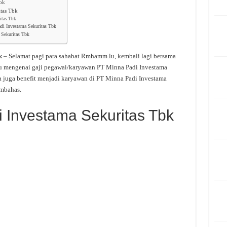
Tbk
itas Tbk
itas Tbk
di Investama Sekuritas Tbk
 Sekuritas Tbk
k
– Selamat pagi para sahabat Rmhamm.lu, kembali lagi bersama
ru mengenai gaji pegawai/karyawan PT Minna Padi Investama
a juga benefit menjadi karyawan di PT Minna Padi Investama
embahas.
i Investama Sekuritas Tbk