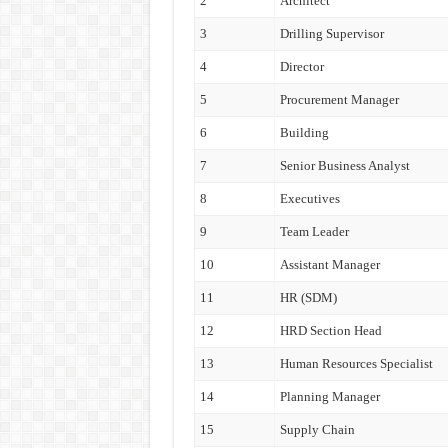
2
Architect
3
Drilling Supervisor
4
Director
5
Procurement Manager
6
Building
7
Senior Business Analyst
8
Executives
9
Team Leader
10
Assistant Manager
11
HR (SDM)
12
HRD Section Head
13
Human Resources Specialist
14
Planning Manager
15
Supply Chain