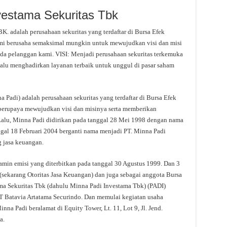
nvestama Sekuritas Tbk
alah perusahaan sekuritas yang terdaftar di Bursa Efek
ami berusaha semaksimal mungkin untuk mewujudkan visi dan misi
da pelanggan kami. VISI: Menjadi perusahaan sekuritas terkemuka
lalu menghadirkan layanan terbaik untuk unggul di pasar saham
 Padi) adalah perusahaan sekuritas yang terdaftar di Bursa Efek
 berupaya mewujudkan visi dan misinya serta memberikan
Lalu, Minna Padi didirikan pada tanggal 28 Mei 1998 dengan nama
ggal 18 Februari 2004 berganti nama menjadi PT. Minna Padi
g jasa keuangan.
min emisi yang diterbitkan pada tanggal 30 Agustus 1999. Dan 3
sekarang Otoritas Jasa Keuangan) dan juga sebagai anggota Bursa
ama Sekuritas Tbk (dahulu Minna Padi Investama Tbk) (PADI)
T Batavia Artatama Securindo. Dan memulai kegiatan usaha
na Padi beralamat di Equity Tower, Lt. 11, Lot 9, Jl. Jend.
a.