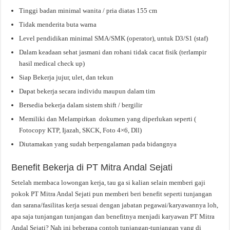
Tinggi badan minimal wanita / pria diatas 155 cm
Tidak menderita buta warna
Level pendidikan minimal SMA/SMK (operator), untuk D3/S1 (staf)
Dalam keadaan sehat jasmani dan rohani tidak cacat fisik (terlampir
hasil medical check up)
Siap Bekerja jujur, ulet, dan tekun
Dapat bekerja secara individu maupun dalam tim
Bersedia bekerja dalam sistem shift / bergilir
Memiliki dan Melampirkan dokumen yang diperlukan seperti (
Fotocopy KTP, Ijazah, SKCK, Foto 4×6, Dll)
Diutamakan yang sudah berpengalaman pada bidangnya
Benefit Bekerja di PT Mitra Andal Sejati
Setelah membaca lowongan kerja, tau ga si kalian selain memberi gaji
pokok PT Mitra Andal Sejati pun memberi beri benefit seperti tunjangan
dan sarana/fasilitas kerja sesuai dengan jabatan pegawai/karyawannya loh,
apa saja tunjangan tunjangan dan benefitnya menjadi karyawan PT Mitra
Andal Sejati? Nah ini beberapa contoh tunjangan-tunjangan yang di