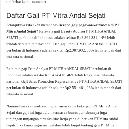
tim hebat kami. (
sumber
)
Daftar Gaji PT Mitra Andal Sejati
Selanjutnya kita akan membahas
Berapa gaji pegawai/karyawan di PT
Mitra Andal Sejati?
Rata-rata gaji Beauty Advisor PT MITRA ANDAL
SEJATI per bulan di Indonesia adalah sekitar Rp3.364.881, 14% lebih
rendah dari rata-rata nasional. Dan gaji Spb PT MITRA ANDAL SEJATI
per bulan di Indonesia adalah sekitar Rp2.387.932, 30% lebih rendah dari
rata-rata nasional.
Rata-rata gaji Data Analyst PT MITRA ANDAL SEJATI per bulan di
Indonesia adalah sekitar Rp6.424.416, 46% lebih tinggi dari rata-rata
nasional. Gaji Sales Promotion Representative PT MITRA ANDAL SEJATI
per bulan di Indonesia adalah sekitar Rp2.551.461, 28% lebih rendah dari
rata-rata nasional.
Nominal ini akan naik seiring lamanya kamu bekerja di PT Mitra Andal
Sejati dan gaji ini juga belum termasuk bonus per tahunnya juga
tunjangan tunjangan atau fasilitas kerja yang di berikan PT Mitra Andal
Sejati. Jika kamu ingin mengetahui lebih lanjut tentang gaji PT Mitra