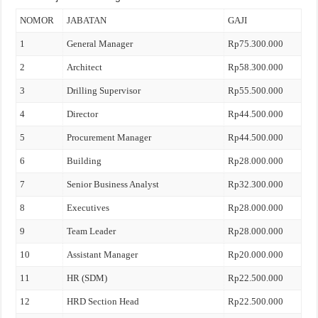
NOMOR
JABATAN
GAJI
1
General Manager
Rp75.300.000
2
Architect
Rp58.300.000
3
Drilling Supervisor
Rp55.500.000
4
Director
Rp44.500.000
5
Procurement Manager
Rp44.500.000
6
Building
Rp28.000.000
7
Senior Business Analyst
Rp32.300.000
8
Executives
Rp28.000.000
9
Team Leader
Rp28.000.000
10
Assistant Manager
Rp20.000.000
11
HR (SDM)
Rp22.500.000
12
HRD Section Head
Rp22.500.000