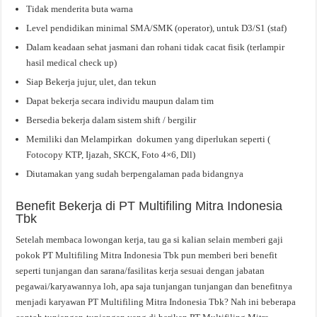
Tidak menderita buta warna
Level pendidikan minimal SMA/SMK (operator), untuk D3/S1 (staf)
Dalam keadaan sehat jasmani dan rohani tidak cacat fisik (terlampir
hasil medical check up)
Siap Bekerja jujur, ulet, dan tekun
Dapat bekerja secara individu maupun dalam tim
Bersedia bekerja dalam sistem shift / bergilir
Memiliki dan Melampirkan dokumen yang diperlukan seperti (
Fotocopy KTP, Ijazah, SKCK, Foto 4×6, Dll)
Diutamakan yang sudah berpengalaman pada bidangnya
Benefit Bekerja di PT Multifiling Mitra Indonesia
Tbk
Setelah membaca lowongan kerja, tau ga si kalian selain memberi gaji
pokok PT Multifiling Mitra Indonesia Tbk pun memberi beri benefit
seperti tunjangan dan sarana/fasilitas kerja sesuai dengan jabatan
pegawai/karyawannya loh, apa saja tunjangan tunjangan dan benefitnya
menjadi karyawan PT Multifiling Mitra Indonesia Tbk? Nah ini beberapa