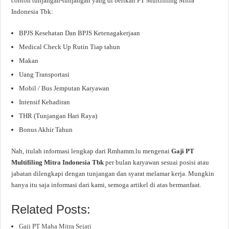
contoh tunjangan-tunjangan yang di berikan PT Multifiling Mitra
Indonesia Tbk:
BPJS Kesehatan Dan BPJS Ketenagakerjaan
Medical Check Up Rutin Tiap tahun
Makan
Uang Transportasi
Mobil / Bus Jemputan Karyawan
Intensif Kehadiran
THR (Tunjangan Hari Raya)
Bonus Akhir Tahun
Nah, itulah informasi lengkap dari Rmhamm.lu mengenai
Gaji PT
Multifiling Mitra Indonesia Tbk
per bulan karyawan sesuai posisi atau
jabatan dilengkapi dengan tunjangan dan syarat melamar kerja. Mungkin
hanya itu saja informasi dari kami, semoga artikel di atas bermanfaat.
Related Posts:
Gaji PT Maha Mitra Sejati