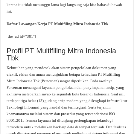
karena itu tidak menunggu lama lagi langsung saja kita bahas di bawah
ini.
Daftar Lowongan Kerja PT Multifiling Mitra Indonesia Tbk
[the_ad id=”381″]
Profil PT Multifiling Mitra Indonesia
Tbk
Kebutuhan yang mendesak akan sistem pengelolaan dokumen yang
efektif, efsien dan aman menunjukkan betapa kehadiran PT Multifling
Mitra Indonesia Tbk (Perseroan) sangat diperlukan. Pada awalnya
Perseroan menangani layanan pengelolaan dan penyimpanan arsip, yang
akhirnya melebarkan sayap ke sejumlah kota besar di Indonesia. Saat ini,
terdapat tiga belas (13) gudang arsip modern yang dilengkapi infrastruktur
Teknologi Informasi yang handal dan terintegrasi. Serta terjamin
keamanannya melalui sistem dan prosedur yang terstandarisasi ISO
9001:2015. Semua layanan ini ditunjang perlengkapan teknologi
termodern untuk melakukan back-up data di tempat terpisah. Dan fasilitas
untuk disaster and recovery plans untuk melindungi sistem informasi dan