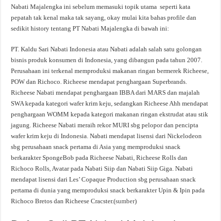
Nabati Majalengka ini sebelum memasuki topik utama seperti kata
pepatah tak kenal maka tak sayang, okay mulai kita bahas profile dan
sedikit history tentang PT Nabati Majalengka di bawah ini:
PT. Kaldu Sari Nabati Indonesia atau Nabati adalah salah satu golongan
bisnis produk konsumen di Indonesia, yang dibangun pada tahun 2007.
Perusahaan ini terkenal memproduksi makanan ringan bermerek Richeese,
POW dan Richoco. Richeese mendapat penghargaan Superbrands.
Richeese Nabati mendapat penghargaan IBBA dari MARS dan majalah
SWA kepada kategori wafer krim keju, sedangkan Richeese Ahh mendapat
penghargaan WOMM kepada kategori makanan ringan ekstrudat atau stik
jagung. Richeese Nabati meraih rekor MURI sbg pelopor dan pencipta
wafer krim keju di Indonesia. Nabati mendapat lisensi dari Nickelodeon
sbg perusahaan snack pertama di Asia yang memproduksi snack
berkarakter SpongeBob pada Richeese Nabati, Richeese Rolls dan
Richoco Rolls, Avatar pada Nabati Siip dan Nabati Siip Giga. Nabati
mendapat lisensi dari Les’ Copaque Production sbg perusahaan snack
pertama di dunia yang memproduksi snack berkarakter Upin & Ipin pada
Richoco Bretos dan Richeese Cracster.(
sumber
)