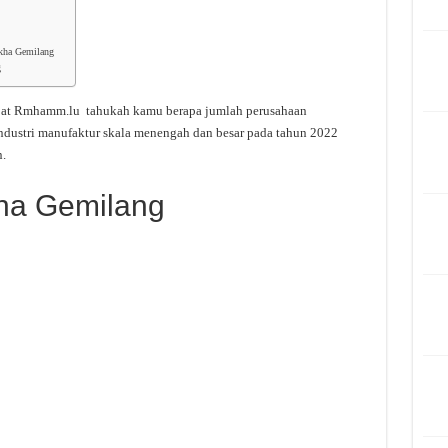
akha Gemilang
g
bat Rmhamm.lu tahukah kamu berapa jumlah perusahaan
ndustri manufaktur skala menengah dan besar pada tahun 2022
.
ha Gemilang