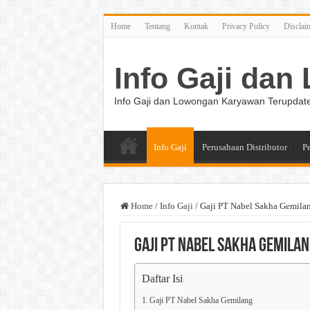
Home
Tentang
Kontak
Privacy Policy
Disclai
Info Gaji da
Info Gaji dan Lowongan Karyawan Terupdat
Info Gaji
Perusahaan Distributor
P
Home
/
Info Gaji
/
Gaji PT Nabel Sakha Gemila
Gaji PT Nabel Sakha Gemila
Daftar Isi
Gaji PT Nabel Sakha Gemilang