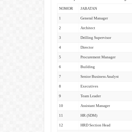
NOMOR
JABATAN
1
General Manager
2
Architect
3
Drilling Supervisor
4
Director
5
Procurement Manager
6
Building
7
Senior Business Analyst
8
Executives
9
Team Leader
10
Assistant Manager
11
HR (SDM)
12
HRD Section Head