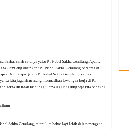
 membahas salah satunya yaitu PT Nabel Sakha Gemilang. Apa itu
kha Gemilang didirikan? PT Nabel Sakha Gemilang bergerak di
iapa? Dan berapa gaji di PT Nabel Sakha Gemilang? semua
anya itu kita juga akan menginformasikan lowongan kerja di PT
leh karna itu tidak menunggu lama lagi langsung saja kita bahas di
milang
bel Sakha Gemilang, tetapi kita bahas lagi lebih dalam mengenai