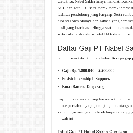
Untuk itu, Nabel Sakha hanya mendistribusikan
KCC dan Total Oil, serta merek-merek internasi
fasilitas pendukung yang lengkap. Serta sumbe
dipandu oleh budaya perusahaan yang berorien
hasil yang luar biasa. Hingga saat ini, termas
serta volume distribusi Total Oil terbesar di wi
Daftar Gaji PT Nabel S
Selanjutnya kita akan membahas
Berapa gaji
Gaji: Rp. 1.800.000 – 5.500.000.
Posisi: Internship It Support.
Kota: Banten, Tangerang.
Gaji ini akan naik seiring lamanya kamu beker
bonus per tahunnya juga tunjangan tunjangan a
kamu ingin mengetahui lebih lanjut tentang ga
bawah ini.
Tabel Gaji PT Nabel Sakha Gemilang