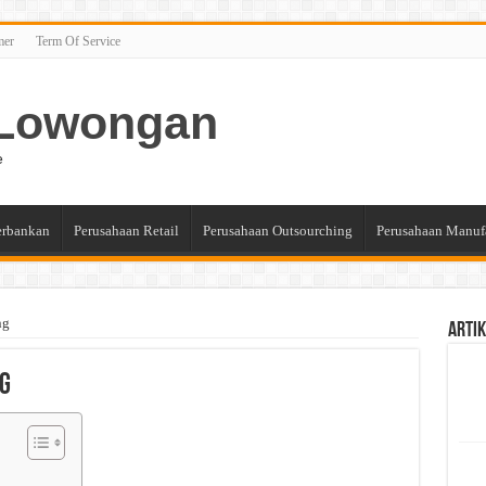
mer
Term Of Service
n Lowongan
e
erbankan
Perusahaan Retail
Perusahaan Outsourching
Perusahaan Manuf
ng
Artik
ng