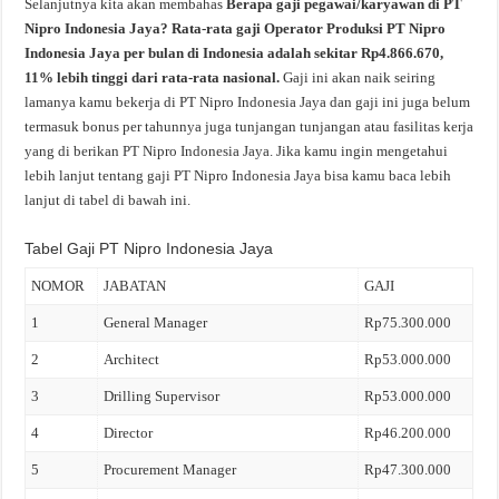
Selanjutnya kita akan membahas
Berapa gaji pegawai/karyawan di PT
Nipro Indonesia Jaya? Rata-rata gaji Operator Produksi PT Nipro
Indonesia Jaya per bulan di Indonesia adalah sekitar Rp4.866.670,
11% lebih tinggi dari rata-rata nasional.
Gaji ini akan naik seiring
lamanya kamu bekerja di PT Nipro Indonesia Jaya dan gaji ini juga belum
termasuk bonus per tahunnya juga tunjangan tunjangan atau fasilitas kerja
yang di berikan PT Nipro Indonesia Jaya. Jika kamu ingin mengetahui
lebih lanjut tentang gaji PT Nipro Indonesia Jaya bisa kamu baca lebih
lanjut di tabel di bawah ini.
Tabel Gaji PT Nipro Indonesia Jaya
NOMOR
JABATAN
GAJI
1
General Manager
Rp75.300.000
2
Architect
Rp53.000.000
3
Drilling Supervisor
Rp53.000.000
4
Director
Rp46.200.000
5
Procurement Manager
Rp47.300.000