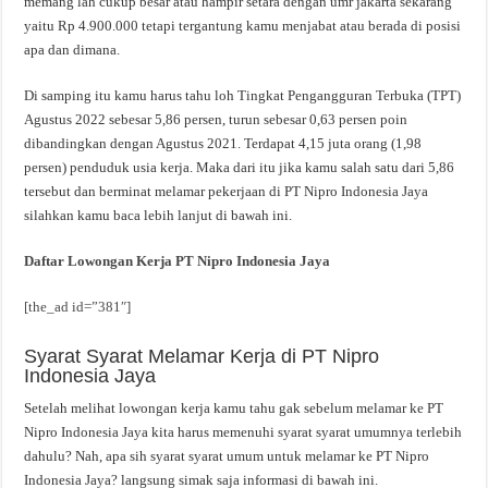
memang lah cukup besar atau hampir setara dengan umr jakarta sekarang
yaitu Rp 4.900.000 tetapi tergantung kamu menjabat atau berada di posisi
apa dan dimana.
Di samping itu kamu harus tahu loh Tingkat Pengangguran Terbuka (TPT)
Agustus 2022 sebesar 5,86 persen, turun sebesar 0,63 persen poin
dibandingkan dengan Agustus 2021. Terdapat 4,15 juta orang (1,98
persen) penduduk usia kerja. Maka dari itu jika kamu salah satu dari 5,86
tersebut dan berminat melamar pekerjaan di PT Nipro Indonesia Jaya
silahkan kamu baca lebih lanjut di bawah ini.
Daftar Lowongan Kerja PT Nipro Indonesia Jaya
[the_ad id=”381″]
Syarat Syarat Melamar Kerja di PT Nipro
Indonesia Jaya
Setelah melihat lowongan kerja kamu tahu gak sebelum melamar ke PT
Nipro Indonesia Jaya kita harus memenuhi syarat syarat umumnya terlebih
dahulu? Nah, apa sih syarat syarat umum untuk melamar ke PT Nipro
Indonesia Jaya? langsung simak saja informasi di bawah ini.