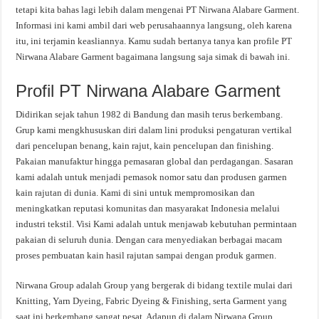
tetapi kita bahas lagi lebih dalam mengenai PT Nirwana Alabare Garment.
Informasi ini kami ambil dari web perusahaannya langsung, oleh karena
itu, ini terjamin keasliannya. Kamu sudah bertanya tanya kan profile PT
Nirwana Alabare Garment bagaimana langsung saja simak di bawah ini.
Profil PT Nirwana Alabare Garment
Didirikan sejak tahun 1982 di Bandung dan masih terus berkembang.
Grup kami mengkhususkan diri dalam lini produksi pengaturan vertikal
dari pencelupan benang, kain rajut, kain pencelupan dan finishing.
Pakaian manufaktur hingga pemasaran global dan perdagangan. Sasaran
kami adalah untuk menjadi pemasok nomor satu dan produsen garmen
kain rajutan di dunia. Kami di sini untuk mempromosikan dan
meningkatkan reputasi komunitas dan masyarakat Indonesia melalui
industri tekstil. Visi Kami adalah untuk menjawab kebutuhan permintaan
pakaian di seluruh dunia. Dengan cara menyediakan berbagai macam
proses pembuatan kain hasil rajutan sampai dengan produk garmen.
Nirwana Group adalah Group yang bergerak di bidang textile mulai dari
Knitting, Yarn Dyeing, Fabric Dyeing & Finishing, serta Garment yang
saat ini berkembang sangat pesat. Adapun di dalam Nirwana Group