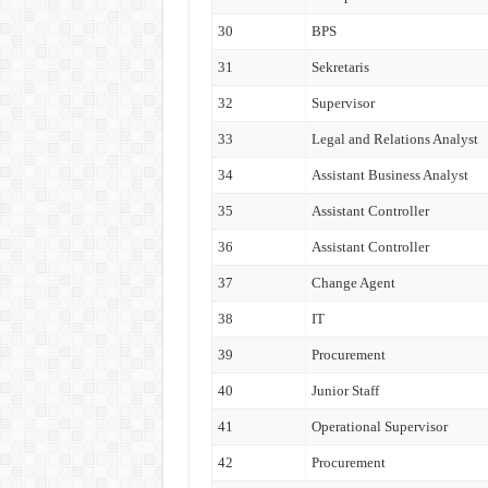
30
BPS
31
Sekretaris
32
Supervisor
33
Legal and Relations Analyst
34
Assistant Business Analyst
35
Assistant Controller
36
Assistant Controller
37
Change Agent
38
IT
39
Procurement
40
Junior Staff
41
Operational Supervisor
42
Procurement