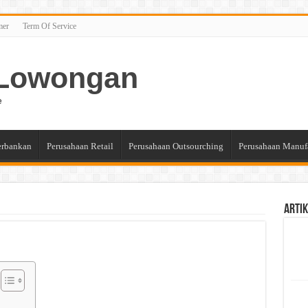
mer
Term Of Service
n Lowongan
e
erbankan
Perusahaan Retail
Perusahaan Outsourching
Perusahaan Manuf
Artik