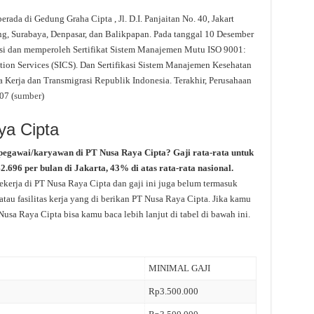
rada di Gedung Graha Cipta , Jl. D.I. Panjaitan No. 40, Jakart
g, Surabaya, Denpasar, dan Balikpapan. Pada tanggal 10 Desember
asi dan memperoleh Sertifikat Sistem Manajemen Mutu ISO 9001:
ation Services (SICS). Dan Sertifikasi Sistem Manajemen Kesehatan
 Kerja dan Transmigrasi Republik Indonesia. Terakhir, Perusahaan
07 (
sumber
)
ya Cipta
pegawai/karyawan di PT Nusa Raya Cipta? Gaji rata-rata untuk
.696 per bulan di Jakarta, 43% di atas rata-rata nasional.
kerja di PT Nusa Raya Cipta dan gaji ini juga belum termasuk
tau fasilitas kerja yang di berikan PT Nusa Raya Cipta. Jika kamu
Nusa Raya Cipta bisa kamu baca lebih lanjut di tabel di bawah ini.
MINIMAL GAJI
Rp3.500.000