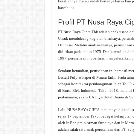
keasliannya. Kamu sudah bertanya tanya kan p
bawah ini.
Profil PT Nusa Raya Ci
PT Nusa Raya Cipta Tbk adalah anak usaha dari
Untuk mendukung kegiatan bisnisnya, perusah
Denpasar. Melalui anak usahanya, perusahaan i
didirikan pada tahun 1975. Dan kemudian diak
1997, perusahaan ini berhasil menyelesaikan 
Setahun kemudian, perusahaan ini berhasil 
Lestari Pulp & Paper di Muara Enim. Pada tah
sebagai kontraktor pembangunan Jalan Tol Cik
di Bursa Efek Indonesia. Tahun 2018, melalu
pertamanya, yakni BATIQA Hotel Darmo di Su
Lalu, NUSA RAYA CIPTA, umumnya dikenal seba
sejak 17 September 1975. Sebagai kelanjutan d
oleh Ir. Benjamin Arman Suriajaya dan Ir. Ma
adalah salah satu anak perusahaan dari PT. Sur