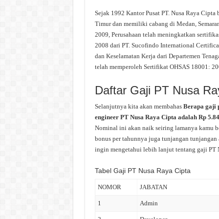
Sejak 1992 Kantor Pusat PT. Nusa Raya Cipta be
Timur dan memiliki cabang di Medan, Semaran
2009, Perusahaan telah meningkatkan sertifik
2008 dari PT. Sucofindo International Certific
dan Keselamatan Kerja dari Departemen Tenaga
telah memperoleh Sertifikat OHSAS 18001: 20
Daftar Gaji PT Nusa Ra
Selanjutnya kita akan membahas
Berapa gaji 
engineer PT Nusa Raya Cipta adalah Rp 5.842
Nominal ini akan naik seiring lamanya kamu be
bonus per tahunnya juga tunjangan tunjangan a
ingin mengetahui lebih lanjut tentang gaji PT 
Tabel Gaji PT Nusa Raya Cipta
NOMOR
JABATAN
1
Admin