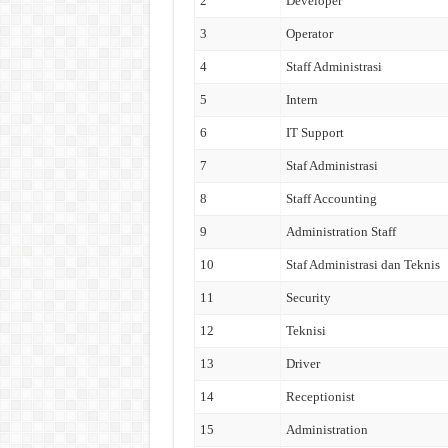
2
Developer
3
Operator
4
Staff Administrasi
5
Intern
6
IT Support
7
Staf Administrasi
8
Staff Accounting
9
Administration Staff
10
Staf Administrasi dan Teknis
11
Security
12
Teknisi
13
Driver
14
Receptionist
15
Administration