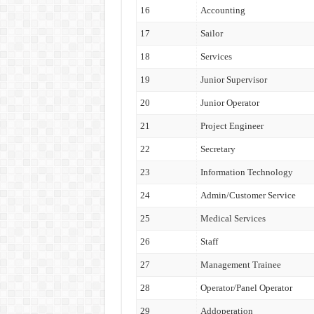
16
Accounting
17
Sailor
18
Services
19
Junior Supervisor
20
Junior Operator
21
Project Engineer
22
Secretary
23
Information Technology
24
Admin/Customer Service
25
Medical Services
26
Staff
27
Management Trainee
28
Operator/Panel Operator
29
Addoperation