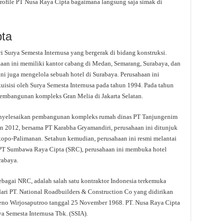
rofile PT Nusa Raya Cipta bagaimana langsung saja simak di
pta
 Surya Semesta Internusa yang bergerak di bidang konstruksi.
aan ini memiliki kantor cabang di Medan, Semarang, Surabaya, dan
ni juga mengelola sebuah hotel di Surabaya. Perusahaan ini
uisisi oleh Surya Semesta Internusa pada tahun 1994. Pada tahun
pembangunan kompleks Gran Melia di Jakarta Selatan.
menyelesaikan pembangunan kompleks rumah dinas PT Tanjungenim
un 2012, bersama PT Karabha Gryamandiri, perusahaan ini ditunjuk
opo-Palimanan. Setahun kemudian, perusahaan ini resmi melantai
i PT Sumbawa Raya Cipta (SRC), perusahaan ini membuka hotel
rabaya.
gai NRC, adalah salah satu kontraktor Indonesia terkemuka
ari PT. National Roadbuilders & Construction Co yang didirikan
rseno Wirjosaputroo tanggal 25 November 1968. PT. Nusa Raya Cipta
ya Semesta Internusa Tbk. (SSIA).