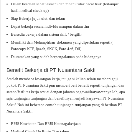
Dalam keadaan sehat jasmani dan rohani tidak cacat fisik (terlampir
hasil medical check up)
Siap Bekerja jujur, ulet, dan tekun
Dapat bekerja secara individu maupun dalam tim
Bersedia bekerja dalam sistem shift / bergilir
Memiliki dan Melampirkan dokumen yang diperlukan seperti (
Fotocopy KTP, Ijazah, SKCK, Foto 4×6, Dll)
Diutamakan yang sudah berpengalaman pada bidangnya
Benefit Bekerja di PT Nusantara Sakti
Setelah membaca lowongan kerja, tau ga si kalian selain memberi gaji
pokok PT Nusantara Sakti pun memberi beri benefit seperti tunjangan dan
sarana/fasilitas kerja sesuai dengan jabatan pegawai/karyawannya loh, apa
saja tunjangan tunjangan dan benefitnya menjadi karyawan PT Nusantara
Sakti? Nah ini beberapa contoh tunjangan-tunjangan yang di berikan PT
Nusantara Sakti:
BPJS Kesehatan Dan BPJS Ketenagakerjaan
Medical Check Up Rutin Tiap tahun