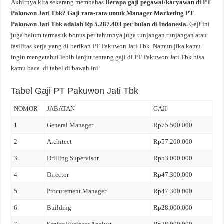
Akhirnya kita sekarang membahas
Berapa gaji pegawai/karyawan di PT
Pakuwon Jati Tbk? Gaji rata-rata untuk Manager Marketing PT
Pakuwon Jati Tbk adalah Rp 5.287.403 per bulan di Indonesia.
Gaji ini
juga belum termasuk bonus per tahunnya juga tunjangan tunjangan atau
fasilitas kerja yang di berikan PT Pakuwon Jati Tbk. Namun jika kamu
ingin mengetahui lebih lanjut tentang gaji di PT Pakuwon Jati Tbk bisa
kamu baca di tabel di bawah ini.
Tabel Gaji PT Pakuwon Jati Tbk
NOMOR
JABATAN
GAJI
1
General Manager
Rp75.500.000
2
Architect
Rp57.200.000
3
Drilling Supervisor
Rp53.000.000
4
Director
Rp47.300.000
5
Procurement Manager
Rp47.300.000
6
Building
Rp28.000.000