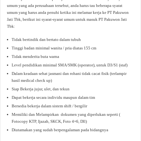
umum yang ada perusahaan tersebut, anda harus tau beberapa syarat
umum yang harus anda penuhi ketika ini melamar kerja ke PT Pakuwon
Jati Tbk, berikut ini syarat-syarat umum untuk masuk PT Pakuwon Jati
Tbk:
Tidak bertindik dan bertato dalam tubuh
Tinggi badan minimal wanita / pria diatas 155 cm
Tidak menderita buta warna
Level pendidikan minimal SMA/SMK (operator), untuk D3/S1 (staf)
Dalam keadaan sehat jasmani dan rohani tidak cacat fisik (terlampir
hasil medical check up)
Siap Bekerja jujur, ulet, dan tekun
Dapat bekerja secara individu maupun dalam tim
Bersedia bekerja dalam sistem shift / bergilir
Memiliki dan Melampirkan dokumen yang diperlukan seperti (
Fotocopy KTP, Ijazah, SKCK, Foto 4×6, Dll)
Diutamakan yang sudah berpengalaman pada bidangnya