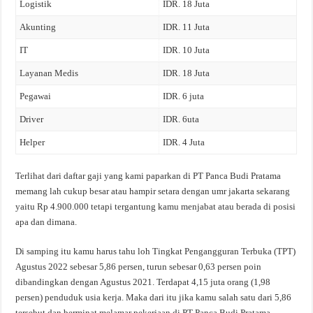
Logistik
IDR. 18 Juta
Akunting
IDR. 11 Juta
IT
IDR. 10 Juta
Layanan Medis
IDR. 18 Juta
Pegawai
IDR. 6 juta
Driver
IDR. 6uta
Helper
IDR. 4 Juta
Terlihat dari daftar gaji yang kami paparkan di PT Panca Budi Pratama
memang lah cukup besar atau hampir setara dengan umr jakarta sekarang
yaitu Rp 4.900.000 tetapi tergantung kamu menjabat atau berada di posisi
apa dan dimana.
Di samping itu kamu harus tahu loh Tingkat Pengangguran Terbuka (TPT)
Agustus 2022 sebesar 5,86 persen, turun sebesar 0,63 persen poin
dibandingkan dengan Agustus 2021. Terdapat 4,15 juta orang (1,98
persen) penduduk usia kerja. Maka dari itu jika kamu salah satu dari 5,86
tersebut dan berminat melamar pekerjaan di PT Panca Budi Pratama