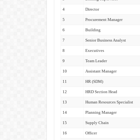
4
Director
5
Procurement Manager
6
Building
7
Senior Business Analyst
8
Executives
9
Team Leader
10
Assistant Manager
11
HR (SDM)
12
HRD Section Head
13
Human Resources Specialist
14
Planning Manager
15
Supply Chain
16
Officer