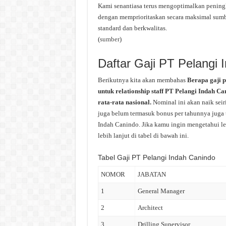
Kami senantiasa terus mengoptimalkan peningka
dengan memprioritaskan secara maksimal sum
standard dan berkwalitas.
(
sumber
)
Daftar Gaji PT Pelangi 
Berikutnya kita akan membahas
Berapa gaji 
untuk relationship staff PT Pelangi Indah Ca
rata-rata nasional.
Nominal ini akan naik sei
juga belum termasuk bonus per tahunnya juga t
Indah Canindo. Jika kamu ingin mengetahui le
lebih lanjut di tabel di bawah ini.
Tabel Gaji PT Pelangi Indah Canindo
NOMOR
JABATAN
1
General Manager
2
Architect
3
Drilling Supervisor