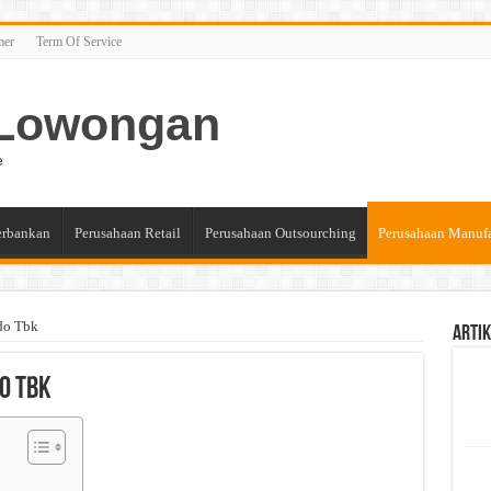
mer
Term Of Service
n Lowongan
e
erbankan
Perusahaan Retail
Perusahaan Outsourching
Perusahaan Manuf
do Tbk
Artik
do Tbk