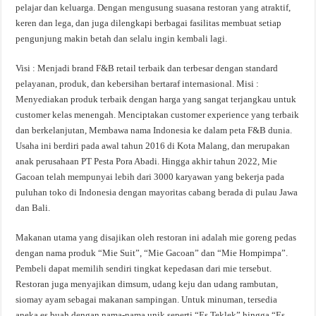
pelajar dan keluarga. Dengan mengusung suasana restoran yang atraktif,
keren dan lega, dan juga dilengkapi berbagai fasilitas membuat setiap
pengunjung makin betah dan selalu ingin kembali lagi.
Visi : Menjadi brand F&B retail terbaik dan terbesar dengan standard
pelayanan, produk, dan kebersihan bertaraf internasional. Misi :
Menyediakan produk terbaik dengan harga yang sangat terjangkau untuk
customer kelas menengah. Menciptakan customer experience yang terbaik
dan berkelanjutan, Membawa nama Indonesia ke dalam peta F&B dunia.
Usaha ini berdiri pada awal tahun 2016 di Kota Malang, dan merupakan
anak perusahaan PT Pesta Pora Abadi. Hingga akhir tahun 2022, Mie
Gacoan telah mempunyai lebih dari 3000 karyawan yang bekerja pada
puluhan toko di Indonesia dengan mayoritas cabang berada di pulau Jawa
dan Bali.
Makanan utama yang disajikan oleh restoran ini adalah mie goreng pedas
dengan nama produk “Mie Suit”, “Mie Gacoan” dan “Mie Hompimpa”.
Pembeli dapat memilih sendiri tingkat kepedasan dari mie tersebut.
Restoran juga menyajikan dimsum, udang keju dan udang rambutan,
siomay ayam sebagai makanan sampingan. Untuk minuman, tersedia
aneka es buah dengan nama-nama unik seperti “Es Teklek” hingga “Es