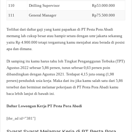
110
Drilling Supervisor
Rp53.000.000
111
General Manager
Rp75.500.000
Terlihat dari daftar gaji yang kami paparkan di PT Pesta Pora Abadi
memang lah cukup besar atau hampir setara dengan umr jakarta sekarang
yaitu Rp 4.900.000 tetapi tergantung kamu menjabat atau berada di posisi
apa dan dimana.
Di samping itu kamu harus tahu loh Tingkat Pengangguran Terbuka (TPT)
Agustus 2022 sebesar 5,86 persen, turun sebesar 0,63 persen poin
dibandingkan dengan Agustus 2021. Terdapat 4,15 juta orang (1,98
persen) penduduk usia kerja. Maka dari itu jika kamu salah satu dari 5,86
tersebut dan berminat melamar pekerjaan di PT Pesta Pora Abadi kamu
baca lebih lanjut di bawah ini.
Daftar Lowongan Kerja PT Pesta Pora Abadi
[the_ad id=”381″]
Syarat Syarat Melamar Kerja di PT Pesta Pora