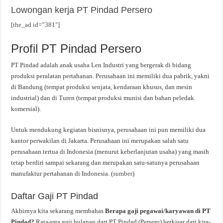
Lowongan kerja PT Pindad Persero
[the_ad id=”381″]
Profil PT Pindad Persero
PT Pindad adalah anak usaha Len Industri yang bergerak di bidang
produksi peralatan pertahanan. Perusahaan ini memiliki dua pabrik, yakni
di Bandung (tempat produksi senjata, kendaraan khusus, dan mesin
industrial) dan di Turen (tempat produksi munisi dan bahan peledak
komersial).
Untuk mendukung kegiatan bisnisnya, perusahaan ini pun memiliki dua
kantor perwakilan di Jakarta. Perusahaan ini merupakan salah satu
perusahaan tertua di Indonesia (menurut keberlanjutan usaha) yang masih
tetap berdiri sampai sekarang dan merupakan satu-satunya perusahaan
manufaktur pertahanan di Indonesia. (
sumber
)
Daftar Gaji PT Pindad
Akhirnya kita sekarang membahas
Berapa gaji pegawai/karyawan di PT
Pindad?
Rata-rata gaji bulanan dari PT Pindad (Persero) berkisar dari kira-