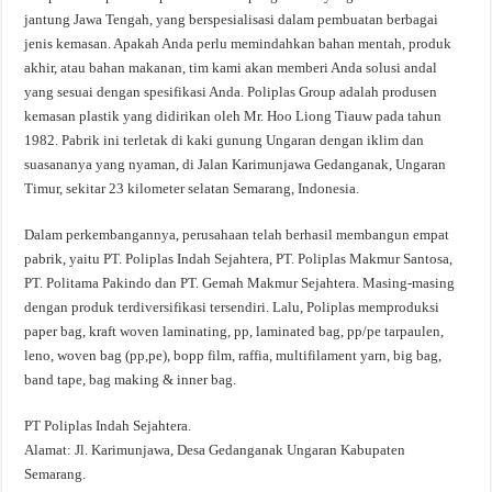
jantung Jawa Tengah, yang berspesialisasi dalam pembuatan berbagai
jenis kemasan. Apakah Anda perlu memindahkan bahan mentah, produk
akhir, atau bahan makanan, tim kami akan memberi Anda solusi andal
yang sesuai dengan spesifikasi Anda. Poliplas Group adalah produsen
kemasan plastik yang didirikan oleh Mr. Hoo Liong Tiauw pada tahun
1982. Pabrik ini terletak di kaki gunung Ungaran dengan iklim dan
suasananya yang nyaman, di Jalan Karimunjawa Gedanganak, Ungaran
Timur, sekitar 23 kilometer selatan Semarang, Indonesia.
Dalam perkembangannya, perusahaan telah berhasil membangun empat
pabrik, yaitu PT. Poliplas Indah Sejahtera, PT. Poliplas Makmur Santosa,
PT. Politama Pakindo dan PT. Gemah Makmur Sejahtera. Masing-masing
dengan produk terdiversifikasi tersendiri. Lalu, Poliplas memproduksi
paper bag, kraft woven laminating, pp, laminated bag, pp/pe tarpaulen,
leno, woven bag (pp,pe), bopp film, raffia, multifilament yarn, big bag,
band tape, bag making & inner bag.
PT Poliplas Indah Sejahtera.
Alamat: Jl. Karimunjawa, Desa Gedanganak Ungaran Kabupaten
Semarang.