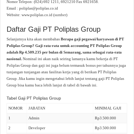
Nomor Telepon: (024) 692 1211, 6921210 Fax 6921658.
Email :
poliplas@poliplas.co.id
Website: www.poliplas.co.id (
sumber
)
Daftar Gaji PT Poliplas Group
Selanjutnya kita akan membahas
Berapa gaji pegawai/karyawan di PT
Poliplas Group? Gaji rata-rata untuk accounting PT Poliplas Group
adalah Rp 4.509.235 per bulan di Semarang, sama sebagai rata-rata
nasional.
Nominal ini akan naik seiring lamanya kamu bekerja di PT
Poliplas Group dan gaji ini juga belum termasuk bonus per tahunnya juga
tunjangan tunjangan atau fasilitas kerja yang di berikan PT Poliplas
Group. Jika kamu ingin mengetahui lebih lanjut tentang gaji PT Poliplas
Group bisa kamu baca lebih lanjut di tabel di bawah ini.
Tabel Gaji PT Poliplas Group
NOMOR
JABATAN
MINIMAL GAJI
1
Admin
Rp3.500.000
2
Developer
Rp3.500.000