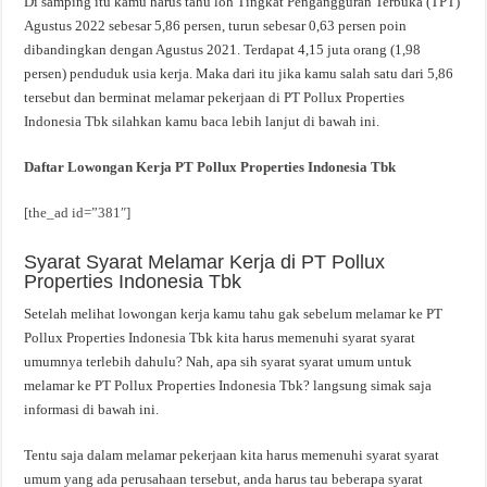
Di samping itu kamu harus tahu loh Tingkat Pengangguran Terbuka (TPT)
Agustus 2022 sebesar 5,86 persen, turun sebesar 0,63 persen poin
dibandingkan dengan Agustus 2021. Terdapat 4,15 juta orang (1,98
persen) penduduk usia kerja. Maka dari itu jika kamu salah satu dari 5,86
tersebut dan berminat melamar pekerjaan di PT Pollux Properties
Indonesia Tbk silahkan kamu baca lebih lanjut di bawah ini.
Daftar Lowongan Kerja PT Pollux Properties Indonesia Tbk
[the_ad id=”381″]
Syarat Syarat Melamar Kerja di PT Pollux
Properties Indonesia Tbk
Setelah melihat lowongan kerja kamu tahu gak sebelum melamar ke PT
Pollux Properties Indonesia Tbk kita harus memenuhi syarat syarat
umumnya terlebih dahulu? Nah, apa sih syarat syarat umum untuk
melamar ke PT Pollux Properties Indonesia Tbk? langsung simak saja
informasi di bawah ini.
Tentu saja dalam melamar pekerjaan kita harus memenuhi syarat syarat
umum yang ada perusahaan tersebut, anda harus tau beberapa syarat