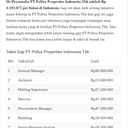
Hr/Personalia PT Pollux Properties Indonesia Tbk adalah Rp
4.193.075 per bulan di Indonesia.
Gaji ini akan naik seiring lamanya
kamu bekerja di PT Pollux Properties Indonesia Tbk dan gaji ini juga
belum termasuk bonus per tahunnya juga tunjangan tunjangan atau
fasilitas kerja yang di berikan PT Pollux Properties Indonesia Tbk. Jika
kamu ingin mengetahui lebih lanjut tentang gaji PT Pollux Properties
Indonesia Tbk bisa kamu baca lebih lanjut di tabel di bawah ini.
Tabel Gaji PT Pollux Properties Indonesia Tbk
NO.
JABATAN
GAJI
1
General Manager
Rp80.000.000
2
Architect
Rp53.000.000
3
Drilling Supervisor
Rp57.200.000
4
Director
Rp47.300.000
5
Procurement Manager
Rp47.300.000
6
Building
Rp28.000.000
7
Senior Business Analyst
Rp29.500.000