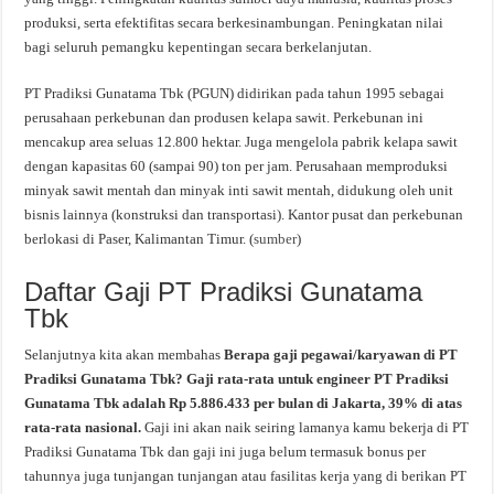
produksi, serta efektifitas secara berkesinambungan. Peningkatan nilai
bagi seluruh pemangku kepentingan secara berkelanjutan.
PT Pradiksi Gunatama Tbk (PGUN) didirikan pada tahun 1995 sebagai
perusahaan perkebunan dan produsen kelapa sawit. Perkebunan ini
mencakup area seluas 12.800 hektar. Juga mengelola pabrik kelapa sawit
dengan kapasitas 60 (sampai 90) ton per jam. Perusahaan memproduksi
minyak sawit mentah dan minyak inti sawit mentah, didukung oleh unit
bisnis lainnya (konstruksi dan transportasi). Kantor pusat dan perkebunan
berlokasi di Paser, Kalimantan Timur. (
sumber
)
Daftar Gaji PT Pradiksi Gunatama
Tbk
Selanjutnya kita akan membahas
Berapa gaji pegawai/karyawan di PT
Pradiksi Gunatama Tbk? Gaji rata-rata untuk engineer PT Pradiksi
Gunatama Tbk adalah Rp 5.886.433 per bulan di Jakarta, 39% di atas
rata-rata nasional.
Gaji ini akan naik seiring lamanya kamu bekerja di PT
Pradiksi Gunatama Tbk dan gaji ini juga belum termasuk bonus per
tahunnya juga tunjangan tunjangan atau fasilitas kerja yang di berikan PT