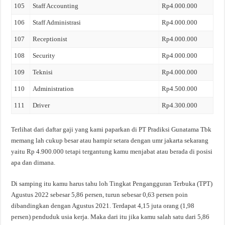
105
Staff Accounting
Rp4.000.000
106
Staff Administrasi
Rp4.000.000
107
Receptionist
Rp4.000.000
108
Security
Rp4.000.000
109
Teknisi
Rp4.000.000
110
Administration
Rp4.500.000
111
Driver
Rp4.300.000
Terlihat dari daftar gaji yang kami paparkan di PT Pradiksi Gunatama Tbk
memang lah cukup besar atau hampir setara dengan umr jakarta sekarang
yaitu Rp 4.900.000 tetapi tergantung kamu menjabat atau berada di posisi
apa dan dimana.
Di samping itu kamu harus tahu loh Tingkat Pengangguran Terbuka (TPT)
Agustus 2022 sebesar 5,86 persen, turun sebesar 0,63 persen poin
dibandingkan dengan Agustus 2021. Terdapat 4,15 juta orang (1,98
persen) penduduk usia kerja. Maka dari itu jika kamu salah satu dari 5,86