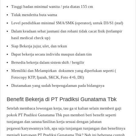
Tinggi badan minimal wanita / pria diatas 155 cm
Tidak menderita buta warna
Level pendidikan minimal SMA/SMK (operator), untuk D3/S1 (staf)
Dalam keadaan sehat jasmani dan rohani tidak cacat fisik (terlampir
hasil medical check up)
Siap Bekerja jujur, ulet, dan tekun
Dapat bekerja secara individu maupun dalam tim
Bersedia bekerja dalam sistem shift / bergilir
Memiliki dan Melampirkan dokumen yang diperlukan seperti (
Fotocopy KTP, Ijazah, SKCK, Foto 4×6, Dll)
Diutamakan yang sudah berpengalaman pada bidangnya
Benefit Bekerja di PT Pradiksi Gunatama Tbk
Setelah membaca lowongan kerja, tau ga si kalian selain memberi gaji
pokok PT Pradiksi Gunatama Tbk pun memberi beri benefit seperti
tunjangan dan sarana/fasilitas kerja sesuai dengan jabatan
pegawai/karyawannya loh, apa saja tunjangan tunjangan dan benefitnya
menjadi karyawan PT Pradiksi Gunatama Tbk? Nah ini beberapa contoh