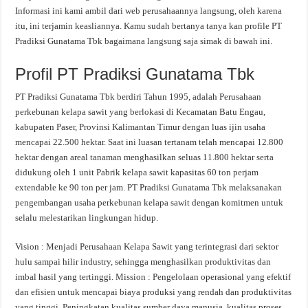
Informasi ini kami ambil dari web perusahaannya langsung, oleh karena
itu, ini terjamin keasliannya. Kamu sudah bertanya tanya kan profile PT
Pradiksi Gunatama Tbk bagaimana langsung saja simak di bawah ini.
Profil PT Pradiksi Gunatama Tbk
PT Pradiksi Gunatama Tbk berdiri Tahun 1995, adalah Perusahaan
perkebunan kelapa sawit yang berlokasi di Kecamatan Batu Engau,
kabupaten Paser, Provinsi Kalimantan Timur dengan luas ijin usaha
mencapai 22.500 hektar. Saat ini luasan tertanam telah mencapai 12.800
hektar dengan areal tanaman menghasilkan seluas 11.800 hektar serta
didukung oleh 1 unit Pabrik kelapa sawit kapasitas 60 ton perjam
extendable ke 90 ton per jam. PT Pradiksi Gunatama Tbk melaksanakan
pengembangan usaha perkebunan kelapa sawit dengan komitmen untuk
selalu melestarikan lingkungan hidup.
Vision : Menjadi Perusahaan Kelapa Sawit yang terintegrasi dari sektor
hulu sampai hilir industry, sehingga menghasilkan produktivitas dan
imbal hasil yang tertinggi. Mission : Pengelolaan operasional yang efektif
dan efisien untuk mencapai biaya produksi yang rendah dan produktivitas
yang tinggi. Peningkatan kualitas sumber daya manusia, kualitas proses