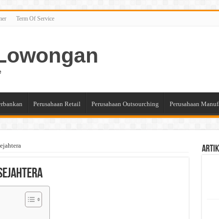
mer
Term Of Service
n Lowongan
e
erbankan
Perusahaan Retail
Perusahaan Outsourching
Perusahaan Manuf
ejahtera
Artik
 Sejahtera