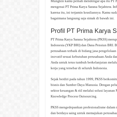
Mungkin kamu pernah mendengar apa itu PT Prim
mengenai PT Prima Karya Sarana Sejahtera. Inf
karena itu, ini terjamin keasliannya. Kamu sud
bagaimana langsung saja simak di bawah ini.
Profil PT Prima Karya 
PT Prima Karya Sarana Sejahtera (PKSS) meru
Indonesia (YKP BRI) dan Dana Pensiun BRI. Be
perusahaan terbaik di bidang jasa pengelolaa
inovatif sesuai kebutuhan perusahaan Anda 
Anda untuk terus tumbuh berkelanjutan melalu
kerja yang tersebar di seluruh Indonesia.
Sejak berdiri pada tahun 1999, PKSS berkomi
bisnis dan Sumber Daya Manusia. Dengan pe
sektor keuangan & riil melalui solusi layanan
Knowledge Process Outsourcing.
PKSS mengedepankan profesionalisme dalam me
dan berdaya saing untuk memajukan perusahaa