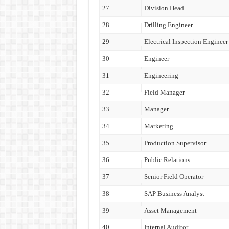
27
Division Head
28
Drilling Engineer
29
Electrical Inspection Engineer
30
Engineer
31
Engineering
32
Field Manager
33
Manager
34
Marketing
35
Production Supervisor
36
Public Relations
37
Senior Field Operator
38
SAP Business Analyst
39
Asset Management
40
Internal Auditor