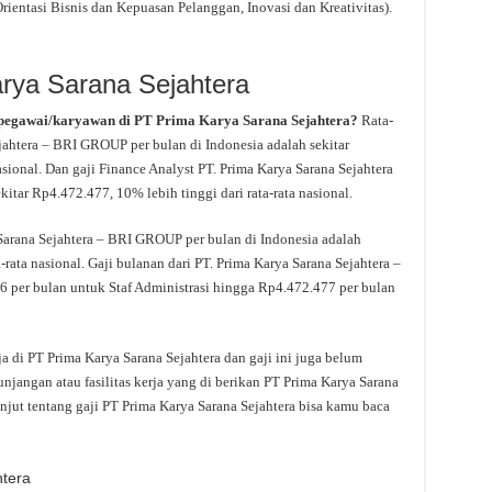
Orientasi Bisnis dan Kepuasan Pelanggan, Inovasi dan Kreativitas).
arya Sarana Sejahtera
 pegawai/karyawan di PT Prima Karya Sarana Sejahtera?
Rata-
ejahtera – BRI GROUP per bulan di Indonesia adalah sekitar
asional. Dan gaji Finance Analyst PT. Prima Karya Sarana Sejahtera
tar Rp4.472.477, 10% lebih tinggi dari rata-rata nasional.
a Sarana Sejahtera – BRI GROUP per bulan di Indonesia adalah
-rata nasional. Gaji bulanan dari PT. Prima Karya Sarana Sejahtera –
6 per bulan untuk Staf Administrasi hingga Rp4.472.477 per bulan
a di PT Prima Karya Sarana Sejahtera dan gaji ini juga belum
njangan atau fasilitas kerja yang di berikan PT Prima Karya Sarana
anjut tentang gaji PT Prima Karya Sarana Sejahtera bisa kamu baca
htera