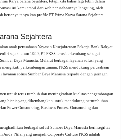
a Karya Sarana Sejahtera, tetapi kita bahas lagi lebih dalam
ormasi ini kami ambil dari web perusahaannya langsung, oleh
ah bertanya tanya kan profile PT Prima Karya Sarana Sejahtera
Sarana Sejahtera
pakan anak perusahaan Yayasan Kesejahteraan Pekerja Bank Rakyat
rdiri sejak tahun 1999, PT PKSS terus berkembang sebagai
n Sumber Daya Manusia. Melalui berbagai layanan solusi yang
dan mengikuti perkembangan zaman. PKSS mendukung perusahaan
i layanan solusi Sumber Daya Manusia terpadu dengan jaringan
tmen untuk terus tumbuh dan meningkatkan kualitas pengembangan
luang bisnis yang dikembangkan untuk mendukung pertumbuhan
 Man Power Outsourcing, Business Process Outsourcing dan
nghadirkan berbagai solusi Sumber Daya Manusia berintegritas
n Anda. Nilai yang menjadi Corporate Culture PKSS adalah