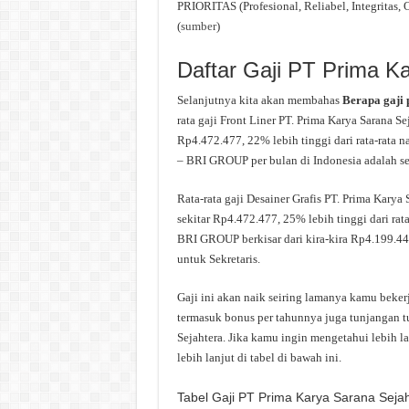
PRIORITAS (Profesional, Reliabel, Integritas, 
(
sumber
)
Daftar Gaji PT Prima K
Selanjutnya kita akan membahas
Berapa gaji
rata gaji Front Liner PT. Prima Karya Sarana S
Rp4.472.477, 22% lebih tinggi dari rata-rata n
– BRI GROUP per bulan di Indonesia adalah seki
Rata-rata gaji Desainer Grafis PT. Prima Kary
sekitar Rp4.472.477, 25% lebih tinggi dari rata
BRI GROUP berkisar dari kira-kira Rp4.199.44
untuk Sekretaris.
Gaji ini akan naik seiring lamanya kamu bekerj
termasuk bonus per tahunnya juga tunjangan tu
Sejahtera. Jika kamu ingin mengetahui lebih l
lebih lanjut di tabel di bawah ini.
Tabel Gaji PT Prima Karya Sarana Seja