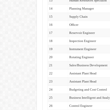
13
Human Resources Specialist
14
Planning Manager
15
Supply Chain
16
Officer
17
Reservoir Engineer
18
Inspection Engineer
19
Instrument Engineer
20
Rotating Engineer
21
Sales/Business Development
22
Assistant Plant Head
23
Assistant Plant Head
24
Budgeting and Cost Control
25
Business Intelligent and Analy
26
Control Engineer