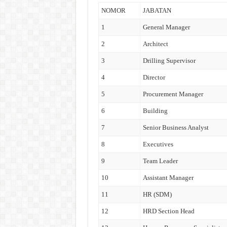
NOMOR
JABATAN
1
General Manager
2
Architect
3
Drilling Supervisor
4
Director
5
Procurement Manager
6
Building
7
Senior Business Analyst
8
Executives
9
Team Leader
10
Assistant Manager
11
HR (SDM)
12
HRD Section Head