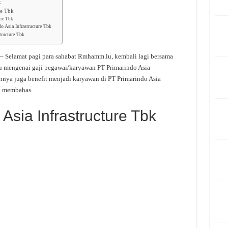
k
re Tbk
ure Tbk
o Asia Infrastructure Tbk
tructure Tbk
– Selamat pagi para sahabat Rmhamm.lu, kembali lagi bersama
u mengenai gaji pegawai/karyawan PT Primarindo Asia
annya juga benefit menjadi karyawan di PT Primarindo Asia
ai membahas.
Asia Infrastructure Tbk