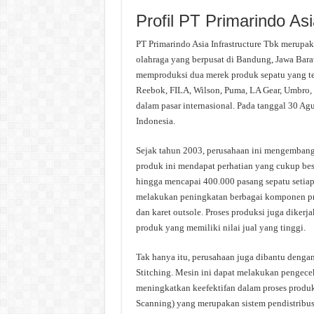
Profil PT Primarindo Asi
PT Primarindo Asia Infrastructure Tbk merupa
olahraga yang berpusat di Bandung, Jawa Barat
memproduksi dua merek produk sepatu yang tel
Reebok, FILA, Wilson, Puma, LA Gear, Umbro,
dalam pasar internasional. Pada tanggal 30 A
Indonesia.
Sejak tahun 2003, perusahaan ini mengembang
produk ini mendapat perhatian yang cukup bes
hingga mencapai 400.000 pasang sepatu setia
melakukan peningkatan berbagai komponen prod
dan karet outsole. Proses produksi juga diker
produk yang memiliki nilai jual yang tinggi.
Tak hanya itu, perusahaan juga dibantu dengan
Stitching. Mesin ini dapat melakukan pengecek
meningkatkan keefektifan dalam proses prod
Scanning) yang merupakan sistem pendistribus