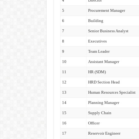
4
Director
5
Procurement Manager
6
Building
7
Senior Business Analyst
8
Executives
9
Team Leader
10
Assistant Manager
11
HR (SDM)
12
HRD Section Head
13
Human Resources Specialist
14
Planning Manager
15
Supply Chain
16
Officer
17
Reservoir Engineer