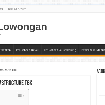
mer
Term Of Service
n Lowongan
e
erbankan
Perusahaan Retail
Perusahaan Outsourching
Perusahaan Manuf
structure Tbk
Artik
rastructure Tbk