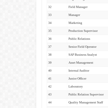
32
Field Manager
33
Manager
34
Marketing
35
Production Supervisor
36
Public Relations
37
Senior Field Operator
38
SAP Business Analyst
39
Asset Management
40
Internal Auditor
41
Junior Officer
42
Laboratory
43
Public Relation Supervisor
44
Quality Management Staff