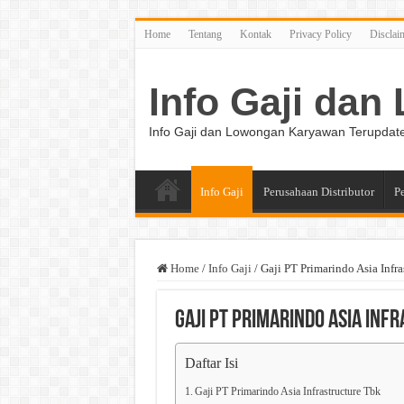
Home
Tentang
Kontak
Privacy Policy
Disclai
Info Gaji da
Info Gaji dan Lowongan Karyawan Terupdat
Info Gaji
Perusahaan Distributor
P
Home
/
Info Gaji
/
Gaji PT Primarindo Asia Infra
Gaji PT Primarindo Asia Inf
Daftar Isi
Gaji PT Primarindo Asia Infrastructure Tbk