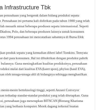
a Infrastructure Tbk
kan perusahaan yang bergerak dalam bidang produksi sepatu
. Perusahaan ini pertama kali didirikan pada tahun 1988 yang telah
ah menarik minat beberapa produsen sepatu internasional. Seperti
 Diadora, Polo, dan beberapa produsen lainnya untuk konsumen
gustus 1994 perusahaan ini mencatatkan sahamnya di Bursa Efek
kan produk sepatu yang kemudian diberi label Tomkins. Ternyata
ar dari para konsumen. Hal ini dibuktikan dengan produksi pabrik
p bulannya. Guna meningkatkan kualitas produksinya, perusahaan
uksi mulai dari kualitas EVA (karet spon), phylon (hasil EVA),
jakan oleh tenaga-tenaga ahli di bidangnya sehingga menghasilkan
 mesin-mesin berteknologi tinggi, seperti Anzani Conveyor
an terhadap standar-standar produksi yang telah ditetapkan. Guna
uksi, perusahaan juga menerapkan BITSCAN (Bintang Kharisma
ian yang berbasis komputer. Merek dagang terkenal buatan