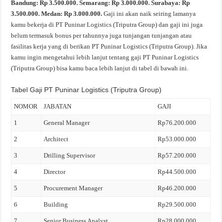
Bandung: Rp 3.500.000. Semarang: Rp 3.000.000. Surabaya: Rp
3.500.000. Medan: Rp 3.000.000.
Gaji ini akan naik seiring lamanya
kamu bekerja di PT Puninar Logistics (Triputra Group) dan gaji ini juga
belum termasuk bonus per tahunnya juga tunjangan tunjangan atau
fasilitas kerja yang di berikan PT Puninar Logistics (Triputra Group). Jika
kamu ingin mengetahui lebih lanjut tentang gaji PT Puninar Logistics
(Triputra Group) bisa kamu baca lebih lanjut di tabel di bawah ini.
Tabel Gaji PT Puninar Logistics (Triputra Group)
NOMOR
JABATAN
GAJI
1
General Manager
Rp76.200.000
2
Architect
Rp53.000.000
3
Drilling Supervisor
Rp57.200.000
4
Director
Rp44.500.000
5
Procurement Manager
Rp46.200.000
6
Building
Rp29.500.000
7
Senior Business Analyst
Rp28.000.000