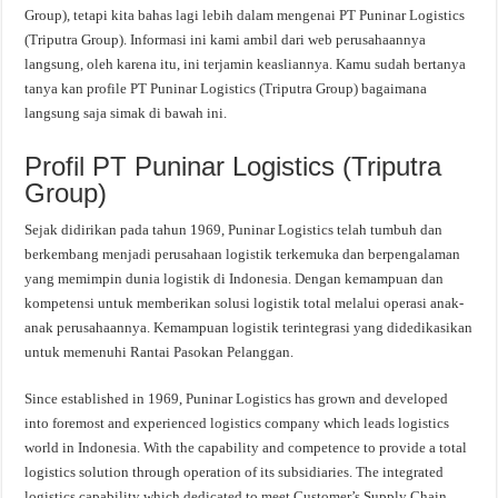
Group), tetapi kita bahas lagi lebih dalam mengenai PT Puninar Logistics
(Triputra Group). Informasi ini kami ambil dari web perusahaannya
langsung, oleh karena itu, ini terjamin keasliannya. Kamu sudah bertanya
tanya kan profile PT Puninar Logistics (Triputra Group) bagaimana
langsung saja simak di bawah ini.
Profil PT Puninar Logistics (Triputra
Group)
Sejak didirikan pada tahun 1969, Puninar Logistics telah tumbuh dan
berkembang menjadi perusahaan logistik terkemuka dan berpengalaman
yang memimpin dunia logistik di Indonesia. Dengan kemampuan dan
kompetensi untuk memberikan solusi logistik total melalui operasi anak-
anak perusahaannya. Kemampuan logistik terintegrasi yang didedikasikan
untuk memenuhi Rantai Pasokan Pelanggan.
Since established in 1969, Puninar Logistics has grown and developed
into foremost and experienced logistics company which leads logistics
world in Indonesia. With the capability and competence to provide a total
logistics solution through operation of its subsidiaries. The integrated
logistics capability which dedicated to meet Customer’s Supply Chain.