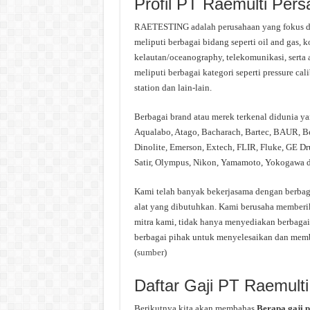
Profil PT Raemulti Per
RAETESTING adalah perusahaan yang fokus dala
meliputi berbagai bidang seperti oil and gas, 
kelautan/oceanography, telekomunikasi, serta a
meliputi berbagai kategori seperti pressure cali
station dan lain-lain.
Berbagai brand atau merek terkenal didunia yan
Aqualabo, Atago, Bacharach, Bartec, BAUR, Ben
Dinolite, Emerson, Extech, FLIR, Fluke, GE Dr
Satir, Olympus, Nikon, Yamamoto, Yokogawa d
Kami telah banyak bekerjasama dengan berbaga
alat yang dibutuhkan. Kami berusaha memberi
mitra kami, tidak hanya menyediakan berbagai
berbagai pihak untuk menyelesaikan dan memb
(
sumber
)
Daftar Gaji PT Raemult
Berikutnya kita akan membahas
Berapa gaji 