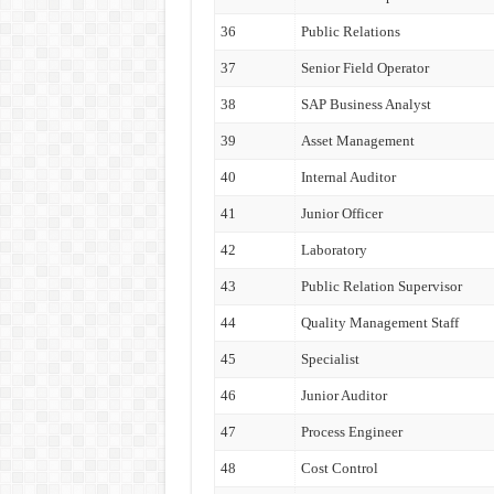
36
Public Relations
37
Senior Field Operator
38
SAP Business Analyst
39
Asset Management
40
Internal Auditor
41
Junior Officer
42
Laboratory
43
Public Relation Supervisor
44
Quality Management Staff
45
Specialist
46
Junior Auditor
47
Process Engineer
48
Cost Control