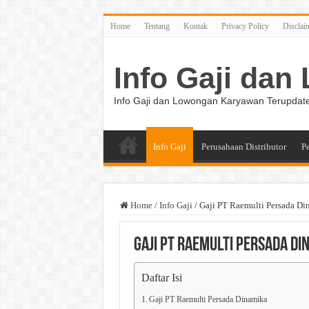
Home
Tentang
Kontak
Privacy Policy
Disclai
Info Gaji da
Info Gaji dan Lowongan Karyawan Terupdat
Info Gaji
Perusahaan Distributor
P
Home
/
Info Gaji
/
Gaji PT Raemulti Persada Di
Gaji PT Raemulti Persada Di
Daftar Isi
Gaji PT Raemulti Persada Dinamika