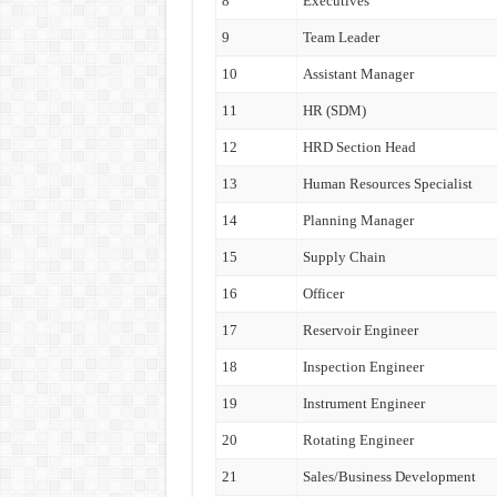
8
Executives
9
Team Leader
10
Assistant Manager
11
HR (SDM)
12
HRD Section Head
13
Human Resources Specialist
14
Planning Manager
15
Supply Chain
16
Officer
17
Reservoir Engineer
18
Inspection Engineer
19
Instrument Engineer
20
Rotating Engineer
21
Sales/Business Development