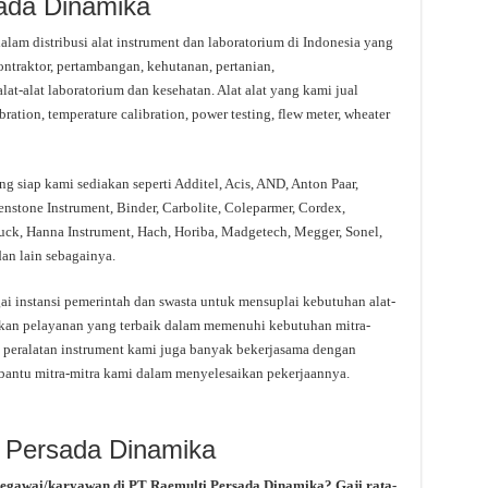
sada Dinamika
m distribusi alat instrument dan laboratorium di Indonesia yang
kontraktor, pertambangan, kehutanan, pertanian,
lat-alat laboratorium dan kesehatan. Alat alat yang kami jual
bration, temperature calibration, power testing, flew meter, wheater
g siap kami sediakan seperti Additel, Acis, AND, Anton Paar,
stone Instrument, Binder, Carbolite, Coleparmer, Cordex,
uck, Hanna Instrument, Hach, Horiba, Madgetech, Megger, Sonel,
an lain sebagainya.
i instansi pemerintah dan swasta untuk mensuplai kebutuhan alat-
kan pelayanan yang terbaik dalam memenuhi kebutuhan mitra-
 peralatan instrument kami juga banyak bekerjasama dengan
antu mitra-mitra kami dalam menyelesaikan pekerjaannya.
i Persada Dinamika
pegawai/karyawan di PT Raemulti Persada Dinamika? Gaji rata-