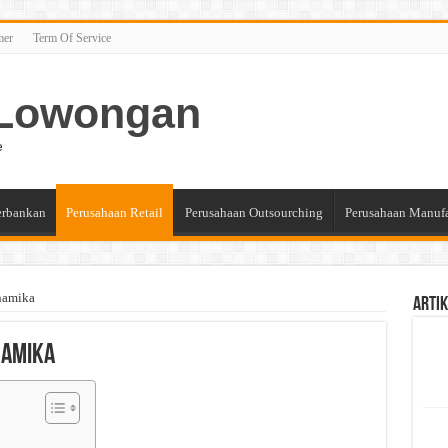
mer
Term Of Service
n Lowongan
e
erbankan
Perusahaan Retail
Perusahaan Outsourching
Perusahaan Manuf
namika
Artik
namika