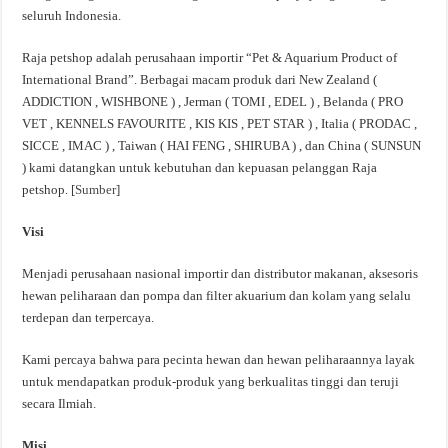
seluruh Indonesia.
Raja petshop adalah perusahaan importir “Pet & Aquarium Product of
International Brand”. Berbagai macam produk dari New Zealand (
ADDICTION , WISHBONE ) , Jerman ( TOMI , EDEL ) , Belanda ( PRO
VET , KENNELS FAVOURITE , KIS KIS , PET STAR ) , Italia ( PRODAC ,
SICCE , IMAC ) , Taiwan ( HAI FENG , SHIRUBA ) , dan China ( SUNSUN
) kami datangkan untuk kebutuhan dan kepuasan pelanggan Raja
petshop. [
Sumber
]
Visi
Menjadi perusahaan nasional importir dan distributor makanan, aksesoris
hewan peliharaan dan pompa dan filter akuarium dan kolam yang selalu
terdepan dan terpercaya.
Kami percaya bahwa para pecinta hewan dan hewan peliharaannya layak
untuk mendapatkan produk-produk yang berkualitas tinggi dan teruji
secara Ilmiah.
Misi