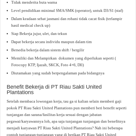
Tidak menderita buta warna
Level pendidikan minimal SMA/SMK (operator), untuk D3/S1 (staf)
Dalam keadaan sehat jasmani dan rohani tidak cacat fisik (terlampir
hasil medical check up)
Siap Bekerja jujur, ulet, dan tekun
Dapat bekerja secara individu maupun dalam tim
Bersedia bekerja dalam sistem shift / bergilir
Memiliki dan Melampirkan dokumen yang diperlukan seperti (
Fotocopy KTP, Ijazah, SKCK, Foto 4×6, Dll)
Diutamakan yang sudah berpengalaman pada bidangnya
Benefit Bekerja di PT Riau Sakti United
Plantations
Setelah membaca lowongan kerja, tau ga si kalian selain memberi gaji
pokok PT Riau Sakti United Plantations pun memberi beri benefit seperti
tunjangan dan sarana/fasilitas kerja sesuai dengan jabatan
pegawai/karyawannya loh, apa saja tunjangan tunjangan dan benefitnya
menjadi karyawan PT Riau Sakti United Plantations? Nah ini beberapa
contoh tunjangan-tunjangan yang di berikan PT Riau Sakti United