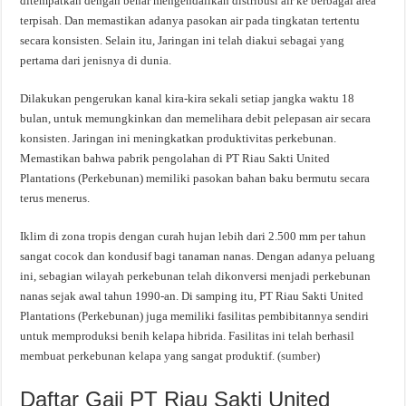
ditempatkan dengan benar mengendalikan distribusi air ke berbagai area
terpisah. Dan memastikan adanya pasokan air pada tingkatan tertentu
secara konsisten. Selain itu, Jaringan ini telah diakui sebagai yang
pertama dari jenisnya di dunia.
Dilakukan pengerukan kanal kira-kira sekali setiap jangka waktu 18
bulan, untuk memungkinkan dan memelihara debit pelepasan air secara
konsisten. Jaringan ini meningkatkan produktivitas perkebunan.
Memastikan bahwa pabrik pengolahan di PT Riau Sakti United
Plantations (Perkebunan) memiliki pasokan bahan baku bermutu secara
terus menerus.
Iklim di zona tropis dengan curah hujan lebih dari 2.500 mm per tahun
sangat cocok dan kondusif bagi tanaman nanas. Dengan adanya peluang
ini, sebagian wilayah perkebunan telah dikonversi menjadi perkebunan
nanas sejak awal tahun 1990-an. Di samping itu, PT Riau Sakti United
Plantations (Perkebunan) juga memiliki fasilitas pembibitannya sendiri
untuk memproduksi benih kelapa hibrida. Fasilitas ini telah berhasil
membuat perkebunan kelapa yang sangat produktif. (
sumber
)
Daftar Gaji PT Riau Sakti United