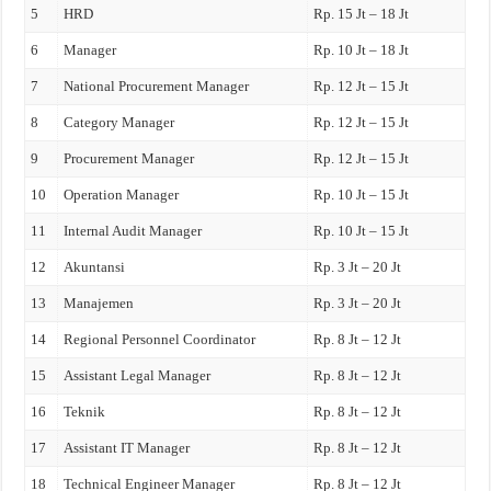
5
HRD
Rp. 15 Jt – 18 Jt
6
Manager
Rp. 10 Jt – 18 Jt
7
National Procurement Manager
Rp. 12 Jt – 15 Jt
8
Category Manager
Rp. 12 Jt – 15 Jt
9
Procurement Manager
Rp. 12 Jt – 15 Jt
10
Operation Manager
Rp. 10 Jt – 15 Jt
11
Internal Audit Manager
Rp. 10 Jt – 15 Jt
12
Akuntansi
Rp. 3 Jt – 20 Jt
13
Manajemen
Rp. 3 Jt – 20 Jt
14
Regional Personnel Coordinator
Rp. 8 Jt – 12 Jt
15
Assistant Legal Manager
Rp. 8 Jt – 12 Jt
16
Teknik
Rp. 8 Jt – 12 Jt
17
Assistant IT Manager
Rp. 8 Jt – 12 Jt
18
Technical Engineer Manager
Rp. 8 Jt – 12 Jt