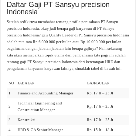
Daftar Gaji PT Sansyu precision
Indonesia
Setelah sedikitnya membahas tentang profile perusahaan PT Sansyu
precision Indonesia, okay jadi berapa gaji karyawan di PT Sansyu
precision Indonesia? gaji Quality Leader di PT Sansyu precision Indonesia
adalah rata-rata Rp 6.000.000 per bulan atau Rp 10.000.000 per bulan.
bagaimana dengan jabatan jabatan lain berapa gajinya? Nah, sekarang
kita akan memaparkan topik utama dari pembahasan kita pagi ini adalah
tentang gaji PT Sansyu precision Indonesia dari keterangan HRD dan
pengalaman karyawan karyawan lainnya, simaklah tabel di bawah ini.
NO
JABATAN
GAJI/BULAN
1
Finance and Accounting Manager
Rp. 17 Jt – 25 Jt
Technical Engineering and
2
Rp. 17 Jt – 25 Jt
Construction Manager
3
Konstruksi
Rp. 17 Jt – 25 Jt
4
HRD & GA Senior Manager
Rp. 15 Jt – 18 Jt