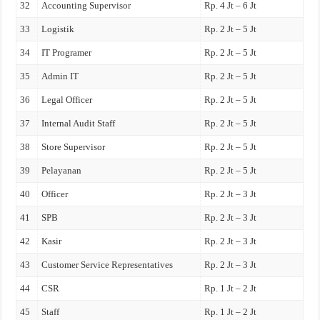
32
Accounting Supervisor
Rp. 4 Jt – 6 Jt
33
Logistik
Rp. 2 Jt – 5 Jt
34
IT Programer
Rp. 2 Jt – 5 Jt
35
Admin IT
Rp. 2 Jt – 5 Jt
36
Legal Officer
Rp. 2 Jt – 5 Jt
37
Internal Audit Staff
Rp. 2 Jt – 5 Jt
38
Store Supervisor
Rp. 2 Jt – 5 Jt
39
Pelayanan
Rp. 2 Jt – 5 Jt
40
Officer
Rp. 2 Jt – 3 Jt
41
SPB
Rp. 2 Jt – 3 Jt
42
Kasir
Rp. 2 Jt – 3 Jt
43
Customer Service Representatives
Rp. 2 Jt – 3 Jt
44
CSR
Rp. 1 Jt – 2 Jt
45
Staff
Rp. 1 Jt – 2 Jt