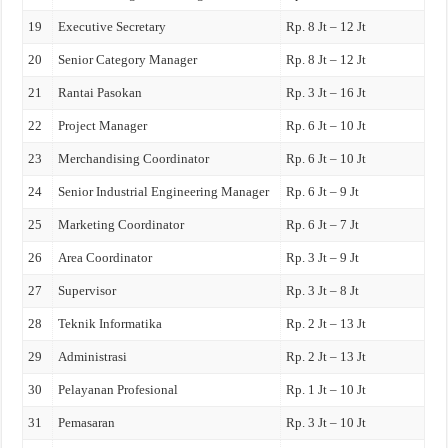
19
Executive Secretary
Rp. 8 Jt – 12 Jt
20
Senior Category Manager
Rp. 8 Jt – 12 Jt
21
Rantai Pasokan
Rp. 3 Jt – 16 Jt
22
Project Manager
Rp. 6 Jt – 10 Jt
23
Merchandising Coordinator
Rp. 6 Jt – 10 Jt
24
Senior Industrial Engineering Manager
Rp. 6 Jt – 9 Jt
25
Marketing Coordinator
Rp. 6 Jt – 7 Jt
26
Area Coordinator
Rp. 3 Jt – 9 Jt
27
Supervisor
Rp. 3 Jt – 8 Jt
28
Teknik Informatika
Rp. 2 Jt – 13 Jt
29
Administrasi
Rp. 2 Jt – 13 Jt
30
Pelayanan Profesional
Rp. 1 Jt – 10 Jt
31
Pemasaran
Rp. 3 Jt – 10 Jt