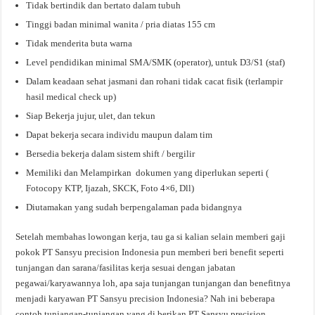
Tidak bertindik dan bertato dalam tubuh
Tinggi badan minimal wanita / pria diatas 155 cm
Tidak menderita buta warna
Level pendidikan minimal SMA/SMK (operator), untuk D3/S1 (staf)
Dalam keadaan sehat jasmani dan rohani tidak cacat fisik (terlampir
hasil medical check up)
Siap Bekerja jujur, ulet, dan tekun
Dapat bekerja secara individu maupun dalam tim
Bersedia bekerja dalam sistem shift / bergilir
Memiliki dan Melampirkan dokumen yang diperlukan seperti (
Fotocopy KTP, Ijazah, SKCK, Foto 4×6, Dll)
Diutamakan yang sudah berpengalaman pada bidangnya
Setelah membahas lowongan kerja, tau ga si kalian selain memberi gaji
pokok PT Sansyu precision Indonesia pun memberi beri benefit seperti
tunjangan dan sarana/fasilitas kerja sesuai dengan jabatan
pegawai/karyawannya loh, apa saja tunjangan tunjangan dan benefitnya
menjadi karyawan PT Sansyu precision Indonesia? Nah ini beberapa
contoh tunjangan-tunjangan yang di berikan PT Sansyu precision