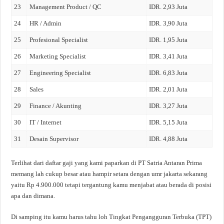
23
Management Product / QC
IDR. 2,93 Juta
24
HR / Admin
IDR. 3,90 Juta
25
Profesional Specialist
IDR. 1,95 Juta
26
Marketing Specialist
IDR. 3,41 Juta
27
Engineering Specialist
IDR. 6,83 Juta
28
Sales
IDR. 2,01 Juta
29
Finance / Akunting
IDR. 3,27 Juta
30
IT / Internet
IDR. 5,15 Juta
31
Desain Supervisor
IDR. 4,88 Juta
Terlihat dari daftar gaji yang kami paparkan di PT Satria Antaran Prima
memang lah cukup besar atau hampir setara dengan umr jakarta sekarang
yaitu Rp 4.900.000 tetapi tergantung kamu menjabat atau berada di posisi
apa dan dimana.
Di samping itu kamu harus tahu loh Tingkat Pengangguran Terbuka (TPT)