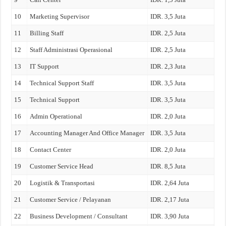
10
Marketing Supervisor
IDR. 3,5 Juta
11
Billing Staff
IDR. 2,5 Juta
12
Staff Administrasi Operasional
IDR. 2,5 Juta
13
IT Support
IDR. 2,3 Juta
14
Technical Support Staff
IDR. 3,5 Juta
15
Technical Support
IDR. 3,5 Juta
16
Admin Operational
IDR. 2,0 Juta
17
Accounting Manager And Office Manager
IDR. 3,5 Juta
18
Contact Center
IDR. 2,0 Juta
19
Customer Service Head
IDR. 8,5 Juta
20
Logistik & Transportasi
IDR. 2,64 Juta
21
Customer Service / Pelayanan
IDR. 2,17 Juta
22
Business Development / Consultant
IDR. 3,90 Juta