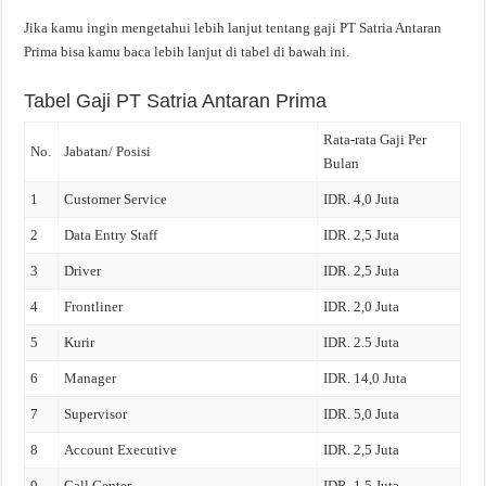
Jika kamu ingin mengetahui lebih lanjut tentang gaji PT Satria Antaran
Prima bisa kamu baca lebih lanjut di tabel di bawah ini.
Tabel Gaji PT Satria Antaran Prima
Rata-rata Gaji Per
No.
Jabatan/ Posisi
Bulan
1
Customer Service
IDR. 4,0 Juta
2
Data Entry Staff
IDR. 2,5 Juta
3
Driver
IDR. 2,5 Juta
4
Frontliner
IDR. 2,0 Juta
5
Kurir
IDR. 2.5 Juta
6
Manager
IDR. 14,0 Juta
7
Supervisor
IDR. 5,0 Juta
8
Account Executive
IDR. 2,5 Juta
9
Call Center
IDR. 1,5 Juta