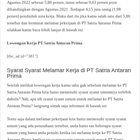
Agustus 2022 sebesar 5,86 persen, turun sebesar 0,63 persen poin
dibandingkan dengan Agustus 2021. Terdapat 4,15 juta orang (1,98
persen) penduduk usia kerja. Maka dari itu jika kamu salah satu dari 5,86
tersebut dan berminat melamar pekerjaan di PT Satria Antaran Prima
silahkan kamu baca lebih lanjut di bawah ini.
Lowongan Kerja PT Satria Antaran Prima
[the_ad id=”381″]
Syarat Syarat Melamar Kerja di PT Satria Antaran
Prima
Setelah melihat lowongan kerja kamu tahu gak sebelum melamar ke PT
Satria Antaran Prima kita harus memenuhi syarat syarat umumnya terlebih
dahulu? Nah, apa sih syarat syarat umum untuk melamar ke PT Satria
Antaran Prima? langsung simak saja informasi di bawah ini.
Tentu saja dalam melamar pekerjaan kita harus memenuhi syarat syarat
umum yang ada perusahaan tersebut, anda harus tau beberapa syarat
umum yang harus anda penuhi ketika ini melamar kerja ke PT Satria
Antaran Prima, berikut ini syarat-syarat umum untuk masuk PT Satria