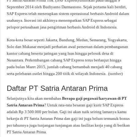
PT Satria Antaran Prima Tbk. (SAP Express) didirikan pada tanggal 9
September 2014 oleh Budiyanto Darmastono. Sejak pertama kali berdiri,
SAP Express telah menerapkan sistem operasional berbasis Android dalam
usahanya. Inovasi ini akhirnya menempatkan SAP Express sebagai
pelopor perusahaan jasa pengiriman berbasis Android di Indonesia.
Kota-kota besar seperti Jakarta, Bandung, Medan, Semarang, Yogyakarta,
Solo dan Makasar menjadi perhatian awal perseroan dalam pembangunan
kantor cabang beserta jaringan yang luas hingga pelosok desa di
Nusantara. Perkembangan cabang SAP Express terus berlanjut hingga
pada bulan Maret 2015, jumlah cabang bertambah menjadi 40 cabang
serta pelebaran outlet hingga 200 titik di wilayah Indonesia. (
sumber
)
Daftar PT Satria Antaran Prima
Selanjutnya kita akan membahas
Berapa gaji pegawai/karyawan di PT
Satria Antaran Prima
? Untuk rata-rata besaran gaji kurir SAP Express
adalah Rp 3.500.000 per bulan. Gaji ini akan naik seiring lamanya kamu
bekerja di PT Satria Antaran Prima dan gaji ini juga belum termasuk bonus
per tahunnya juga tunjangan tunjangan atau fasilitas kerja yang di berikan
PT Satria Antaran Prima.