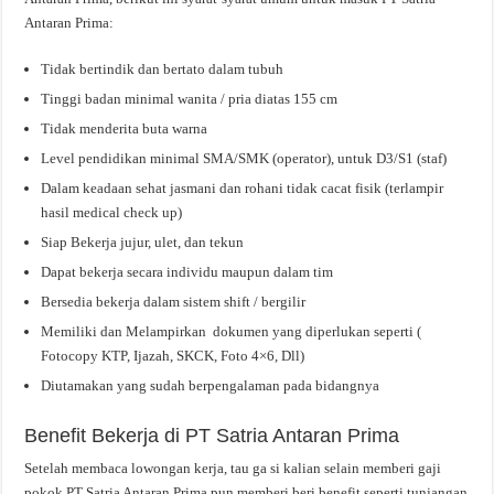
Antaran Prima:
Tidak bertindik dan bertato dalam tubuh
Tinggi badan minimal wanita / pria diatas 155 cm
Tidak menderita buta warna
Level pendidikan minimal SMA/SMK (operator), untuk D3/S1 (staf)
Dalam keadaan sehat jasmani dan rohani tidak cacat fisik (terlampir
hasil medical check up)
Siap Bekerja jujur, ulet, dan tekun
Dapat bekerja secara individu maupun dalam tim
Bersedia bekerja dalam sistem shift / bergilir
Memiliki dan Melampirkan dokumen yang diperlukan seperti (
Fotocopy KTP, Ijazah, SKCK, Foto 4×6, Dll)
Diutamakan yang sudah berpengalaman pada bidangnya
Benefit Bekerja di PT Satria Antaran Prima
Setelah membaca lowongan kerja, tau ga si kalian selain memberi gaji
pokok PT Satria Antaran Prima pun memberi beri benefit seperti tunjangan