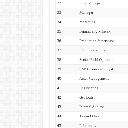
32
Field Manager
33
Manager
34
Marketing
35
Penambang Minyak
36
Production Supervisor
37
Public Relations
38
Senior Field Operator
39
SAP Business Analyst
40
Asset Management
41
Engineering
42
Geologist
43
Internal Auditor
44
Junior Officer
45
Laboratory