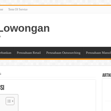
mer
Term Of Service
n Lowongan
e
erbankan
Perusahaan Retail
Perusahaan Outsourching
Perusahaan Manuf
i
Artik
si