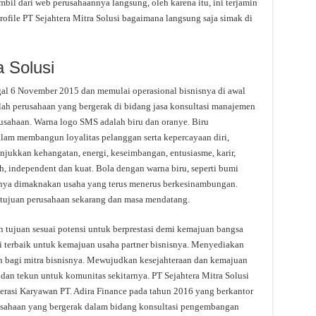
ambil dari web perusahaannya langsung, oleh karena itu, ini terjamin
ofile PT Sejahtera Mitra Solusi bagaimana langsung saja simak di
a Solusi
ggal 6 November 2015 dan memulai operasional bisnisnya di awal
alah perusahaan yang bergerak di bidang jasa konsultasi manajemen
rusahaan. Warna logo SMS adalah biru dan oranye. Biru
am membangun loyalitas pelanggan serta kepercayaan diri,
ukkan kehangatan, energi, keseimbangan, entusiasme, karir,
h, independent dan kuat. Bola dengan warna biru, seperti bumi
osnya dimaknakan usaha yang terus menerus berkesinambungan.
tujuan perusahaan sekarang dan masa mendatang.
tujuan sesuai potensi untuk berprestasi demi kemajuan bangsa
i terbaik untuk kemajuan usaha partner bisnisnya. Menyediakan
 bagi mitra bisnisnya. Mewujudkan kesejahteraan dan kemajuan
t dan tekun untuk komunitas sekitarnya. PT Sejahtera Mitra Solusi
erasi Karyawan PT. Adira Finance pada tahun 2016 yang berkantor
rusahaan yang bergerak dalam bidang konsultasi pengembangan