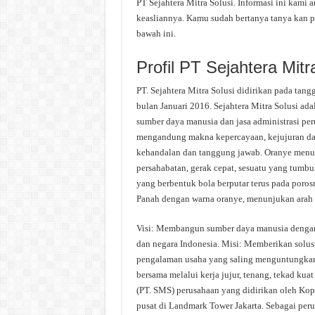
PT Sejahtera Mitra Solusi. Informasi ini kami 
keasliannya. Kamu sudah bertanya tanya kan pr
bawah ini.
Profil PT Sejahtera Mitr
PT. Sejahtera Mitra Solusi didirikan pada tan
bulan Januari 2016. Sejahtera Mitra Solusi ad
sumber daya manusia dan jasa administrasi pe
mengandung makna kepercayaan, kejujuran dal
kehandalan dan tanggung jawab. Oranye menunj
persahabatan, gerak cepat, sesuatu yang tumbu
yang berbentuk bola berputar terus pada por
Panah dengan warna oranye, menunjukan arah 
Visi: Membangun sumber daya manusia dengan 
dan negara Indonesia. Misi: Memberikan solus
pengalaman usaha yang saling menguntungkan
bersama melalui kerja jujur, tenang, tekad kua
(PT. SMS) perusahaan yang didirikan oleh Kop
pusat di Landmark Tower Jakarta. Sebagai pe