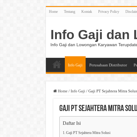
Home
Tentang
Kontak
Privacy Policy
Disclai
Info Gaji da
Info Gaji dan Lowongan Karyawan Terupdat
Info Gaji
Perusahaan Distributor
P
Home
/
Info Gaji
/
Gaji PT Sejahtera Mitra Solus
Gaji PT Sejahtera Mitra Solu
Daftar Isi
Gaji PT Sejahtera Mitra Solusi