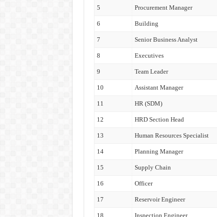
5
Procurement Manager
6
Building
7
Senior Business Analyst
8
Executives
9
Team Leader
10
Assistant Manager
11
HR (SDM)
12
HRD Section Head
13
Human Resources Specialist
14
Planning Manager
15
Supply Chain
16
Officer
17
Reservoir Engineer
18
Inspection Engineer