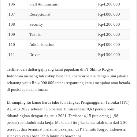
106
Staff Administrasi
Rp4.200.000
107
Receptionist
Rp4.000.000
108
Security
Rp4.200.000
109
Teknisi
Rp4.200.000
110
Administration
Rp4.000.000
111
Driver
Rp4.500.000
Terlihat dari daftar gaji yang kami paparkan di PT Shinto Kogyo
Indonesia memang lah cukup besar atau hampir setara dengan umr jakarta
sekarang yaitu Rp 4.900.000 tetapi tergantung kamu menjabat atau berada
di posisi apa dan dimana.
Di samping itu kamu harus tahu loh Tingkat Pengangguran Terbuka (TPT)
Agustus 2022 sebesar 5,86 persen, turun sebesar 0,63 persen poin
dibandingkan dengan Agustus 2021. Terdapat 4,15 juta orang (1,98
persen) penduduk usia kerja. Maka dari itu jika kamu salah satu dari 5,86
tersebut dan berminat melamar pekerjaan di PT Shinto Kogyo Indonesia
silahkan kamu baca lebih lanjut di bawah ini.