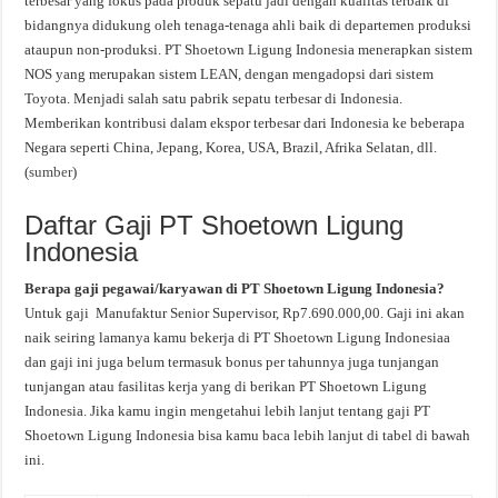
terbesar yang fokus pada produk sepatu jadi dengan kualitas terbaik di
bidangnya didukung oleh tenaga-tenaga ahli baik di departemen produksi
ataupun non-produksi. PT Shoetown Ligung Indonesia menerapkan sistem
NOS yang merupakan sistem LEAN, dengan mengadopsi dari sistem
Toyota. Menjadi salah satu pabrik sepatu terbesar di Indonesia.
Memberikan kontribusi dalam ekspor terbesar dari Indonesia ke beberapa
Negara seperti China, Jepang, Korea, USA, Brazil, Afrika Selatan, dll.
(
sumber
)
Daftar Gaji PT Shoetown Ligung
Indonesia
Berapa gaji pegawai/karyawan di PT Shoetown Ligung Indonesia?
Untuk gaji Manufaktur Senior Supervisor, Rp7.690.000,00. Gaji ini akan
naik seiring lamanya kamu bekerja di PT Shoetown Ligung Indonesiaa
dan gaji ini juga belum termasuk bonus per tahunnya juga tunjangan
tunjangan atau fasilitas kerja yang di berikan PT Shoetown Ligung
Indonesia. Jika kamu ingin mengetahui lebih lanjut tentang gaji PT
Shoetown Ligung Indonesia bisa kamu baca lebih lanjut di tabel di bawah
ini.