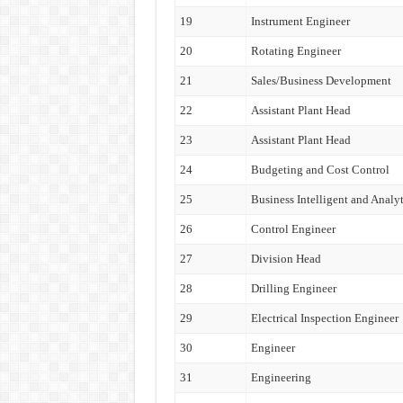
19
Instrument Engineer
20
Rotating Engineer
21
Sales/Business Development
22
Assistant Plant Head
23
Assistant Plant Head
24
Budgeting and Cost Control
25
Business Intelligent and Analyt
26
Control Engineer
27
Division Head
28
Drilling Engineer
29
Electrical Inspection Engineer
30
Engineer
31
Engineering