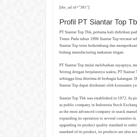
[the_ad id=”381″]
Profil PT Siantar Top T
PT Siantar Top Tbk, pertama kali didirikan pa
Timur. Pada tahun 1996 Siantar Top tercatat se
Siantar Top terus berkembang dan memperkuat 
bidang manufacturing makanan ringan.
PT Siantar Top mulai melebarkan sayapnya, me
Seiring dengan berjalannya waktu, PT Siantar
sehingga bisa diterima di berbagai kalangan. 
Siantar Top dapat dinikmati oleh konsumen ya
Siantar Top Tbk was established in 1972. As pio
as public company in Indonesia Stock Exchange
as the most advanced company in snack manufac
expanding its operation to several countries in
upgrading its product quality standard in order
standard of its product, its products are also av