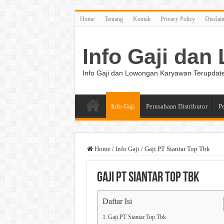
Home
Tentang
Kontak
Privacy Policy
Disclai
Info Gaji da
Info Gaji dan Lowongan Karyawan Terupdat
Info Gaji
Perusahaan Distributor
P
Home
/
Info Gaji
/
Gaji PT Siantar Top Tbk
Gaji PT Siantar Top Tbk
Daftar Isi
Gaji PT Siantar Top Tbk