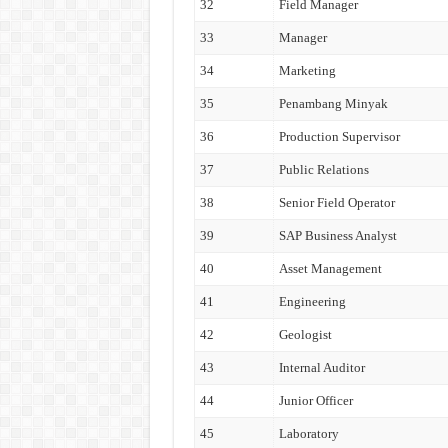
32
Field Manager
33
Manager
34
Marketing
35
Penambang Minyak
36
Production Supervisor
37
Public Relations
38
Senior Field Operator
39
SAP Business Analyst
40
Asset Management
41
Engineering
42
Geologist
43
Internal Auditor
44
Junior Officer
45
Laboratory