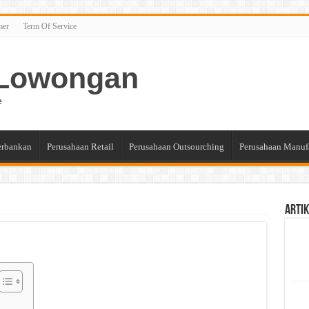
mer
Term Of Service
n Lowongan
e
erbankan
Perusahaan Retail
Perusahaan Outsourching
Perusahaan Manuf
Artik