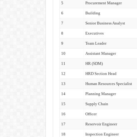
5
Procurement Manager
6
Building
7
Senior Business Analyst
8
Executives
9
Team Leader
10
Assistant Manager
11
HR (SDM)
12
HRD Section Head
13
Human Resources Specialist
14
Planning Manager
15
Supply Chain
16
Officer
17
Reservoir Engineer
18
Inspection Engineer