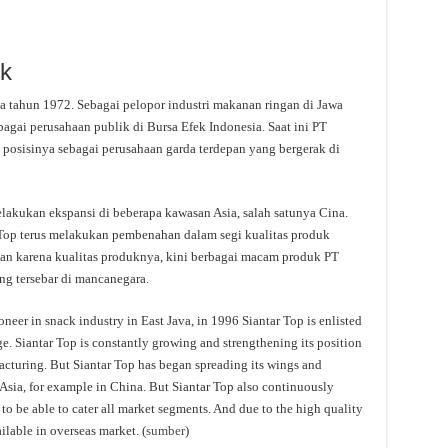
bk
da tahun 1972. Sebagai pelopor industri makanan ringan di Jawa
bagai perusahaan publik di Bursa Efek Indonesia. Saat ini PT
posisinya sebagai perusahaan garda terdepan yang bergerak di
lakukan ekspansi di beberapa kawasan Asia, salah satunya Cina.
 Top terus melakukan pembenahan dalam segi kualitas produk
Dan karena kualitas produknya, kini berbagai macam produk PT
ng tersebar di mancanegara.
neer in snack industry in East Java, in 1996 Siantar Top is enlisted
. Siantar Top is constantly growing and strengthening its position
turing. But Siantar Top has began spreading its wings and
 Asia, for example in China. But Siantar Top also continuously
 to be able to cater all market segments. And due to the high quality
ailable in overseas market. (
sumber
)