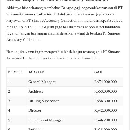
Akhirnya kita sekarang membahas
Berapa gaji pegawai/karyawan di PT
Simone Accessary Collection?
Untuk informasi kisaran gaji rata-rata
karyawan di PT Simone Accessary Collection ini mulai dari Rp. 3.800.000
hingga Rp. 6.150.000. Gaji ini juga belum termasuk bonus per tahunnya
juga tunjangan tunjangan atau fasilitas kerja yang di berikan PT Simone
Accessary Collection.
Namun jika kamu ingin mengetahui lebih lanjut tentang gaji PT Simone
Accessary Collection bisa kamu baca di tabel di bawah ini.
NOMOR
JABATAN
GAJI
1
General Manager
Rp74.000.000
2
Architect
Rp53.000.000
3
Drilling Supervisor
Rp58.300.000
4
Director
Rp42.000.000
5
Procurement Manager
Rp46.200.000
6
Building
Rp28.000.000