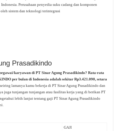
h Indonesia. Perusahaan penyedia suku cadang dan komponen
leh sistem dan teknologi terintegrasi
ung Prasadikindo
 pegawai/karyawan di PT Sinar Agung Prasadikindo? Rata-rata
DO per bulan di Indonesia adalah sekitar Rp3.421.090, setara
 seiring lamanya kamu bekerja di PT Sinar Agung Prasadikindo dan
a juga tunjangan tunjangan atau fasilitas kerja yang di berikan PT
getahui lebih lanjut tentang gaji PT Sinar Agung Prasadikindo
ni.
GAJI