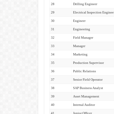
28
Drilling Engineer
29
Electrical Inspection Enginee
30
Engineer
31
Engineering
32
Field Manager
33
Manager
34
Marketing
35
Production Supervisor
36
Public Relations
37
Senior Field Operator
38
SAP Business Analyst
39
Asset Management
40
Internal Auditor
41
Junior Officer