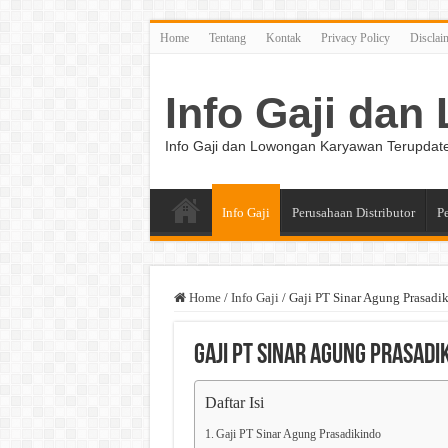
Home
Tentang
Kontak
Privacy Policy
Disclai
Info Gaji da
Info Gaji dan Lowongan Karyawan Terupdat
Info Gaji
Perusahaan Distributor
P
Home
/
Info Gaji
/
Gaji PT Sinar Agung Prasadi
Gaji PT Sinar Agung Prasadi
Daftar Isi
Gaji PT Sinar Agung Prasadikindo