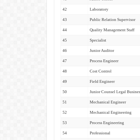
42
Laboratory
43
Public Relation Supervisor
44
Quality Management Staff
45
Specialist
46
Junior Auditor
47
Process Engineer
48
Cost Control
49
Field Engineer
50
Junior Counsel Legal Busine
51
Mechanical Engineer
52
Mechanical Engineering
53
Process Engineering
54
Professional