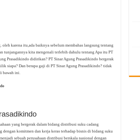
ng. oleh karena itu,ada baiknya sebelum membahas langsung tentang
n tunjangannya kita mengenali terlebih dahulu tentang Apa itu PT
ng Prasadikindo didirikan? PT Sinar Agung Prasadikindo bergerak
lik siapa? Dan berapa gaji di PT Sinar Agung Prasadikindo? tidak
i bawah ini.
ndo
rasadikindo
ahaan yang bergerak dalam bidang distribusi suku cadang
g dengan komitmen dan kerja keras terhadap bisnis di bidang suku
enjadi sebuah perusahaan distribusi berskala nasional dengan