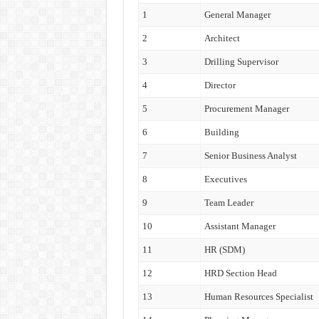
1
General Manager
2
Architect
3
Drilling Supervisor
4
Director
5
Procurement Manager
6
Building
7
Senior Business Analyst
8
Executives
9
Team Leader
10
Assistant Manager
11
HR (SDM)
12
HRD Section Head
13
Human Resources Specialist