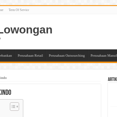
mer
Term Of Service
n Lowongan
e
erbankan
Perusahaan Retail
Perusahaan Outsourching
Perusahaan Manuf
kindo
Artik
kindo