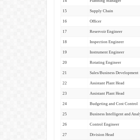
14
Planning Manager
15
Supply Chain
16
Officer
17
Reservoir Engineer
18
Inspection Engineer
19
Instrument Engineer
20
Rotating Engineer
21
Sales/Business Development
22
Assistant Plant Head
23
Assistant Plant Head
24
Budgeting and Cost Control
25
Business Intelligent and Anal
26
Control Engineer
27
Division Head