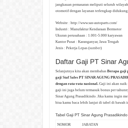
jangkauan pemasaran meliputi seluruh wilaya
otomotif dengan layanan terlengkap didukung o
Website : http://www.sas-autoparts.com/
Industri : Manufaktur Kendaraan Bermotor
Ukuran perusahaan : 1.001-5.000 karyawan
Kantor Pusat : Karanganyar, Jawa Tengah
Jenis : Pekerja Lepas (
sumber
)
Daftar Gaji PT Sinar Ag
Selanjutnya kita akan membahas
Berapa gaji
gaji Staf Sales PT SINAR AGUNG PRASADIKIN
dengan rata-rata nasional.
Gaji ini akan naik
gaji ini juga belum termasuk bonus per tahunny
Sinar Agung Prasadikindo. Jika kamu ingin men
bisa kamu baca lebih lanjut di tabel di bawah i
Tabel Gaji PT Sinar Agung Prasadikindo
NOMOR
JABATAN