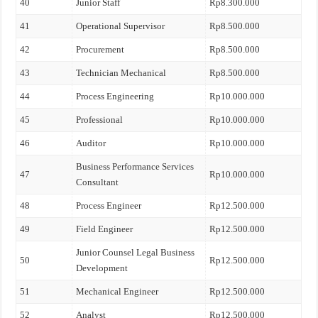
40
Junior Staff
Rp8.300.000
41
Operational Supervisor
Rp8.500.000
42
Procurement
Rp8.500.000
43
Technician Mechanical
Rp8.500.000
44
Process Engineering
Rp10.000.000
45
Professional
Rp10.000.000
46
Auditor
Rp10.000.000
Business Performance Services
47
Rp10.000.000
Consultant
48
Process Engineer
Rp12.500.000
49
Field Engineer
Rp12.500.000
Junior Counsel Legal Business
50
Rp12.500.000
Development
51
Mechanical Engineer
Rp12.500.000
52
Analyst
Rp12.500.000