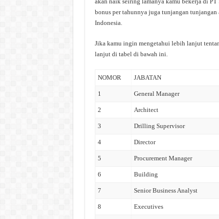
akan naik seiring lamanya kamu bekerja di PT
bonus per tahunnya juga tunjangan tunjangan a
Indonesia.
Jika kamu ingin mengetahui lebih lanjut tent
lanjut di tabel di bawah ini.
NOMOR
JABATAN
1
General Manager
2
Architect
3
Drilling Supervisor
4
Director
5
Procurement Manager
6
Building
7
Senior Business Analyst
8
Executives