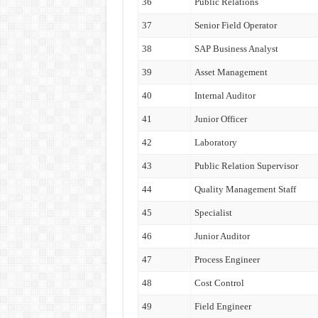
36
Public Relations
37
Senior Field Operator
38
SAP Business Analyst
39
Asset Management
40
Internal Auditor
41
Junior Officer
42
Laboratory
43
Public Relation Supervisor
44
Quality Management Staff
45
Specialist
46
Junior Auditor
47
Process Engineer
48
Cost Control
49
Field Engineer