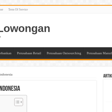
mer
Term Of Service
n Lowongan
e
erbankan
Perusahaan Retail
Perusahaan Outsourching
Perusahaan Manuf
Indonesia
Artik
Indonesia