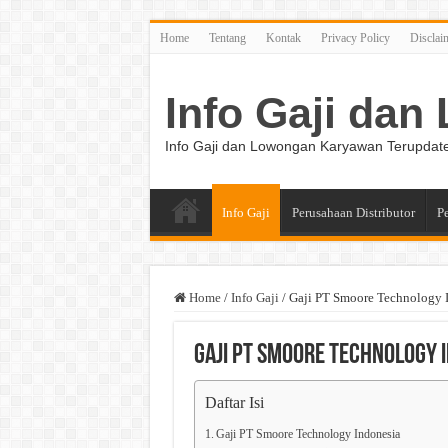
Home
Tentang
Kontak
Privacy Policy
Disclai
Info Gaji da
Info Gaji dan Lowongan Karyawan Terupdat
Info Gaji
Perusahaan Distributor
P
Home
/
Info Gaji
/
Gaji PT Smoore Technology 
Gaji PT Smoore Technology 
Daftar Isi
Gaji PT Smoore Technology Indonesia