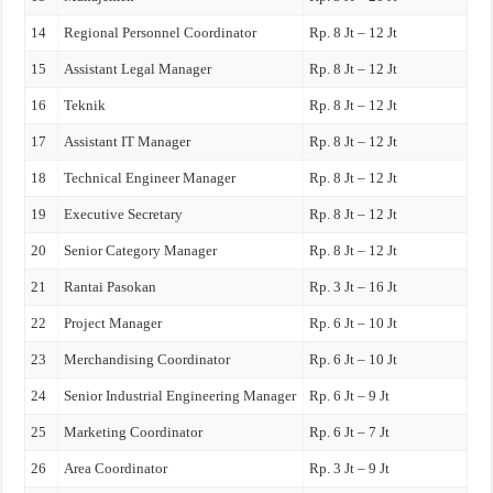
14
Regional Personnel Coordinator
Rp. 8 Jt – 12 Jt
15
Assistant Legal Manager
Rp. 8 Jt – 12 Jt
16
Teknik
Rp. 8 Jt – 12 Jt
17
Assistant IT Manager
Rp. 8 Jt – 12 Jt
18
Technical Engineer Manager
Rp. 8 Jt – 12 Jt
19
Executive Secretary
Rp. 8 Jt – 12 Jt
20
Senior Category Manager
Rp. 8 Jt – 12 Jt
21
Rantai Pasokan
Rp. 3 Jt – 16 Jt
22
Project Manager
Rp. 6 Jt – 10 Jt
23
Merchandising Coordinator
Rp. 6 Jt – 10 Jt
24
Senior Industrial Engineering Manager
Rp. 6 Jt – 9 Jt
25
Marketing Coordinator
Rp. 6 Jt – 7 Jt
26
Area Coordinator
Rp. 3 Jt – 9 Jt