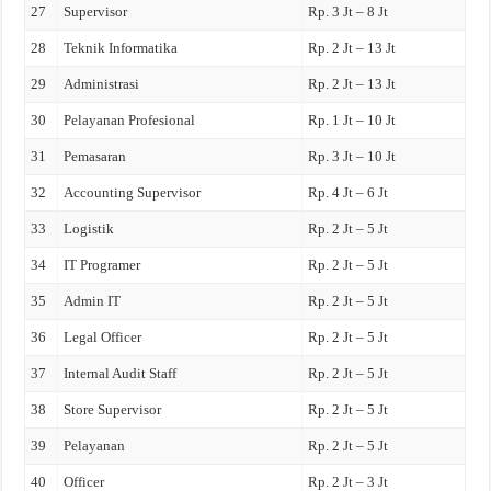
27
Supervisor
Rp. 3 Jt – 8 Jt
28
Teknik Informatika
Rp. 2 Jt – 13 Jt
29
Administrasi
Rp. 2 Jt – 13 Jt
30
Pelayanan Profesional
Rp. 1 Jt – 10 Jt
31
Pemasaran
Rp. 3 Jt – 10 Jt
32
Accounting Supervisor
Rp. 4 Jt – 6 Jt
33
Logistik
Rp. 2 Jt – 5 Jt
34
IT Programer
Rp. 2 Jt – 5 Jt
35
Admin IT
Rp. 2 Jt – 5 Jt
36
Legal Officer
Rp. 2 Jt – 5 Jt
37
Internal Audit Staff
Rp. 2 Jt – 5 Jt
38
Store Supervisor
Rp. 2 Jt – 5 Jt
39
Pelayanan
Rp. 2 Jt – 5 Jt
40
Officer
Rp. 2 Jt – 3 Jt