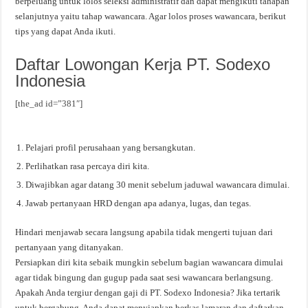
berpeluang untuk lolos seleksi administratif dan dapat mengikuti tahapan
selanjutnya yaitu tahap wawancara. Agar lolos proses wawancara, berikut
tips yang dapat Anda ikuti.
Daftar Lowongan Kerja PT. Sodexo
Indonesia
[the_ad id=”381″]
Pelajari profil perusahaan yang bersangkutan.
Perlihatkan rasa percaya diri kita.
Diwajibkan agar datang 30 menit sebelum jaduwal wawancara dimulai.
Jawab pertanyaan HRD dengan apa adanya, lugas, dan tegas.
Hindari menjawab secara langsung apabila tidak mengerti tujuan dari
pertanyaan yang ditanyakan.
Persiapkan diri kita sebaik mungkin sebelum bagian wawancara dimulai
agar tidak bingung dan gugup pada saat sesi wawancara berlangsung.
Apakah Anda tergiur dengan gaji di PT. Sodexo Indonesia? Jika tertarik
untuk bergabung, Anda dapat menyiapkan berkas lamaran dan daftarkan