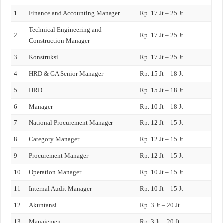
1
Finance and Accounting Manager
Rp. 17 Jt – 25 Jt
Technical Engineering and
2
Rp. 17 Jt – 25 Jt
Construction Manager
3
Konstruksi
Rp. 17 Jt – 25 Jt
4
HRD & GA Senior Manager
Rp. 15 Jt – 18 Jt
5
HRD
Rp. 15 Jt – 18 Jt
6
Manager
Rp. 10 Jt – 18 Jt
7
National Procurement Manager
Rp. 12 Jt – 15 Jt
8
Category Manager
Rp. 12 Jt – 15 Jt
9
Procurement Manager
Rp. 12 Jt – 15 Jt
10
Operation Manager
Rp. 10 Jt – 15 Jt
11
Internal Audit Manager
Rp. 10 Jt – 15 Jt
12
Akuntansi
Rp. 3 Jt – 20 Jt
13
Manajemen
Rp. 3 Jt – 20 Jt