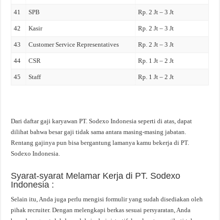
41
SPB
Rp. 2 Jt – 3 Jt
42
Kasir
Rp. 2 Jt – 3 Jt
43
Customer Service Representatives
Rp. 2 Jt – 3 Jt
44
CSR
Rp. 1 Jt – 2 Jt
45
Staff
Rp. 1 Jt – 2 Jt
Dari daftar gaji karyawan PT. Sodexo Indonesia seperti di atas, dapat
dilihat bahwa besar gaji tidak sama antara masing-masing jabatan.
Rentang gajinya pun bisa bergantung lamanya kamu bekerja di PT.
Sodexo Indonesia.
Syarat-syarat Melamar Kerja di PT. Sodexo
Indonesia :
Selain itu, Anda juga perlu mengisi formulir yang sudah disediakan oleh
pihak recruiter. Dengan melengkapi berkas sesuai persyaratan, Anda