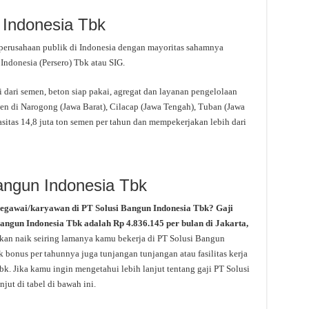
 Indonesia Tbk
perusahaan publik di Indonesia dengan mayoritas sahamnya
Indonesia (Persero) Tbk atau SIG.
i dari semen, beton siap pakai, agregat dan layanan pengelolaan
n di Narogong (Jawa Barat), Cilacap (Jawa Tengah), Tuban (Jawa
sitas 14,8 juta ton semen per tahun dan mempekerjakan lebih dari
Bangun Indonesia Tbk
pegawai/karyawan di PT Solusi Bangun Indonesia Tbk? Gaji
 Bangun Indonesia Tbk adalah Rp 4.836.145 per bulan di Jakarta,
kan naik seiring lamanya kamu bekerja di PT Solusi Bangun
 bonus per tahunnya juga tunjangan tunjangan atau fasilitas kerja
k. Jika kamu ingin mengetahui lebih lanjut tentang gaji PT Solusi
jut di tabel di bawah ini.