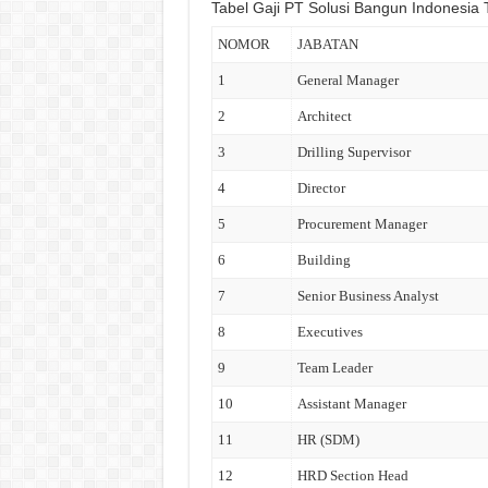
Tabel Gaji PT Solusi Bangun Indonesia 
NOMOR
JABATAN
1
General Manager
2
Architect
3
Drilling Supervisor
4
Director
5
Procurement Manager
6
Building
7
Senior Business Analyst
8
Executives
9
Team Leader
10
Assistant Manager
11
HR (SDM)
12
HRD Section Head