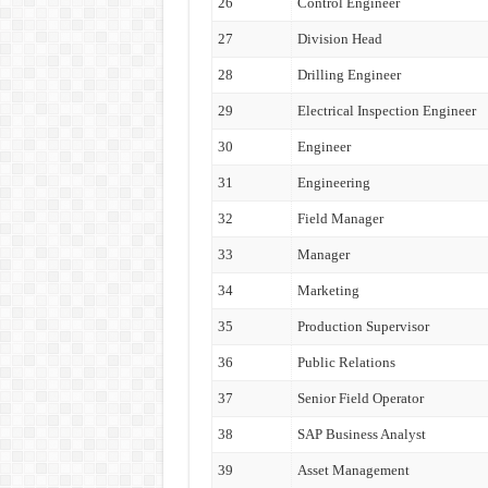
26
Control Engineer
27
Division Head
28
Drilling Engineer
29
Electrical Inspection Engineer
30
Engineer
31
Engineering
32
Field Manager
33
Manager
34
Marketing
35
Production Supervisor
36
Public Relations
37
Senior Field Operator
38
SAP Business Analyst
39
Asset Management