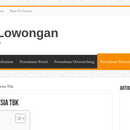
mer
Term Of Service
n Lowongan
e
erbankan
Perusahaan Retail
Perusahaan Outsourching
Perusahaan Manuf
esia Tbk
Artik
esia Tbk