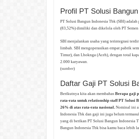
Profil PT Solusi Bangun
PT Solusi Bangun Indonesia Tbk (SBI) adalah 
(83,52%) dimiliki dan dikelola oleh PT Semen 
SBI menjalankan usaha yang terintegrasi terdir
limbah. SBI mengoperasikan empat pabrik seme
Timur), dan Lhoknga (Aceh), dengan total kapa
2.000 karyawan.
(
sumber
)
Daftar Gaji PT Solusi 
Berikutnya kita akan membahas
Berapa gaji 
rata-rata untuk relationship staff PT Solusi
26% di atas rata-rata nasional.
Nominal ini a
Indonesia Tbk dan gaji ini juga belum termasuk
yang di berikan PT Solusi Bangun Indonesia Tb
Bangun Indonesia Tbk bisa kamu baca lebih lan