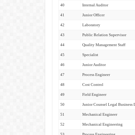
40
Internal Auditor
41
Junior Officer
42
Laboratory
43
Public Relation Supervisor
44
Quality Management Staff
45
Specialist
46
Junior Auditor
47
Process Engineer
48
Cost Control
49
Field Engineer
50
Junior Counsel Legal Business
51
Mechanical Engineer
52
Mechanical Engineering
53
Process Engineering