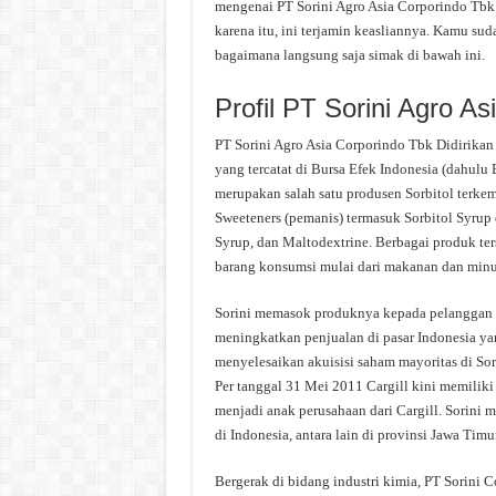
mengenai PT Sorini Agro Asia Corporindo Tbk.
karena itu, ini terjamin keasliannya. Kamu su
bagaimana langsung saja simak di bawah ini.
Profil PT Sorini Agro A
PT Sorini Agro Asia Corporindo Tbk Didirikan
yang tercatat di Bursa Efek Indonesia (dahulu B
merupakan salah satu produsen Sorbitol terkem
Sweeteners (pemanis) termasuk Sorbitol Syrup
Syrup, dan Maltodextrine. Berbagai produk te
barang konsumsi mulai dari makanan dan minu
Sorini memasok produknya kepada pelanggan mul
meningkatkan penjualan di pasar Indonesia ya
menyelesaikan akuisisi saham mayoritas di So
Per tanggal 31 Mei 2011 Cargill kini memiliki 
menjadi anak perusahaan dari Cargill. Sorini m
di Indonesia, antara lain di provinsi Jawa Ti
Bergerak di bidang industri kimia, PT Sorini