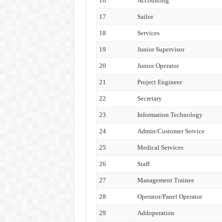
16
Accounting
17
Sailor
18
Services
19
Junior Supervisor
20
Junior Operator
21
Project Engineer
22
Secretary
23
Information Technology
24
Admin/Customer Service
25
Medical Services
26
Staff
27
Management Trainee
28
Operator/Panel Operator
29
Addoperation