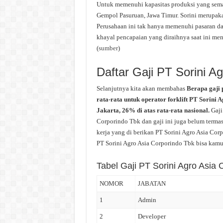
Untuk memenuhi kapasitas produksi yang sema
Gempol Pasuruan, Jawa Timur. Sorini merupakan
Perusahaan ini tak hanya memenuhi pasaran da
khayal pencapaian yang diraihnya saat ini men
(
sumber
)
Daftar Gaji PT Sorini A
Selanjutnya kita akan membahas
Berapa gaji 
rata-rata untuk operator forklift PT Sorini
Jakarta, 26% di atas rata-rata nasional.
Gaji
Corporindo Tbk dan gaji ini juga belum termas
kerja yang di berikan PT Sorini Agro Asia Cor
PT Sorini Agro Asia Corporindo Tbk bisa kamu b
Tabel Gaji PT Sorini Agro Asia 
NOMOR
JABATAN
1
Admin
2
Developer