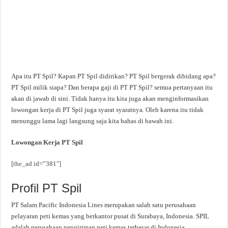
Apa itu PT Spil? Kapan PT Spil didirikan? PT Spil bergerak dibidang apa?
PT Spil milik siapa? Dan berapa gaji di PT PT Spil? semua pertanyaan itu
akan di jawab di sini. Tidak hanya itu kita juga akan menginformasikan
lowongan kerja di PT Spil juga syarat syaratnya. Oleh karena itu tidak
menunggu lama lagi langsung saja kita bahas di bawah ini.
Lowongan Kerja PT Spil
[the_ad id=”381″]
Profil PT Spil
PT Salam Pacific Indonesia Lines merupakan salah satu perusahaan
pelayaran peti kemas yang berkantor pusat di Surabaya, Indonesia. SPIL
adalah perusahaan pengiriman peti kemas terbesar di Indonesia