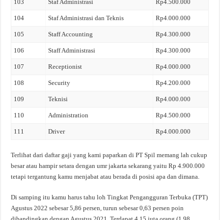
103
Staf Administrasi
Rp4.500.000
104
Staf Administrasi dan Teknis
Rp4.000.000
105
Staff Accounting
Rp4.300.000
106
Staff Administrasi
Rp4.300.000
107
Receptionist
Rp4.000.000
108
Security
Rp4.200.000
109
Teknisi
Rp4.000.000
110
Administration
Rp4.500.000
111
Driver
Rp4.000.000
Terlihat dari daftar gaji yang kami paparkan di PT Spil memang lah cukup
besar atau hampir setara dengan umr jakarta sekarang yaitu Rp 4.900.000
tetapi tergantung kamu menjabat atau berada di posisi apa dan dimana.
Di samping itu kamu harus tahu loh Tingkat Pengangguran Terbuka (TPT)
Agustus 2022 sebesar 5,86 persen, turun sebesar 0,63 persen poin
dibandingkan dengan Agustus 2021. Terdapat 4,15 juta orang (1,98