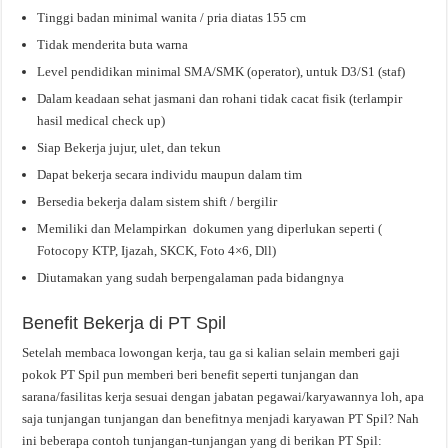
Tinggi badan minimal wanita / pria diatas 155 cm
Tidak menderita buta warna
Level pendidikan minimal SMA/SMK (operator), untuk D3/S1 (staf)
Dalam keadaan sehat jasmani dan rohani tidak cacat fisik (terlampir
hasil medical check up)
Siap Bekerja jujur, ulet, dan tekun
Dapat bekerja secara individu maupun dalam tim
Bersedia bekerja dalam sistem shift / bergilir
Memiliki dan Melampirkan dokumen yang diperlukan seperti (
Fotocopy KTP, Ijazah, SKCK, Foto 4×6, Dll)
Diutamakan yang sudah berpengalaman pada bidangnya
Benefit Bekerja di PT Spil
Setelah membaca lowongan kerja, tau ga si kalian selain memberi gaji
pokok PT Spil pun memberi beri benefit seperti tunjangan dan
sarana/fasilitas kerja sesuai dengan jabatan pegawai/karyawannya loh, apa
saja tunjangan tunjangan dan benefitnya menjadi karyawan PT Spil? Nah
ini beberapa contoh tunjangan-tunjangan yang di berikan PT Spil: