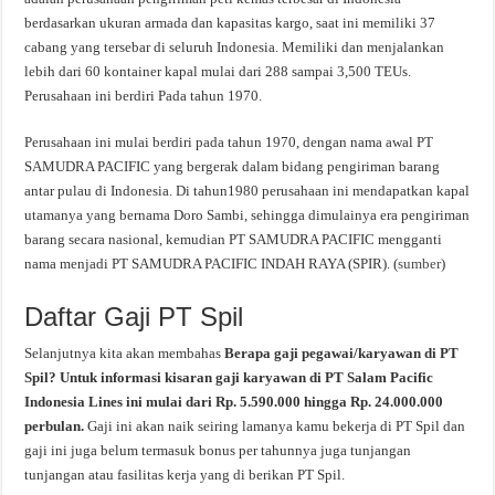
berdasarkan ukuran armada dan kapasitas kargo, saat ini memiliki 37
cabang yang tersebar di seluruh Indonesia. Memiliki dan menjalankan
lebih dari 60 kontainer kapal mulai dari 288 sampai 3,500 TEUs.
Perusahaan ini berdiri Pada tahun 1970.
Perusahaan ini mulai berdiri pada tahun 1970, dengan nama awal PT
SAMUDRA PACIFIC yang bergerak dalam bidang pengiriman barang
antar pulau di Indonesia. Di tahun1980 perusahaan ini mendapatkan kapal
utamanya yang bernama Doro Sambi, sehingga dimulainya era pengiriman
barang secara nasional, kemudian PT SAMUDRA PACIFIC mengganti
nama menjadi PT SAMUDRA PACIFIC INDAH RAYA (SPIR). (
sumber
)
Daftar Gaji PT Spil
Selanjutnya kita akan membahas
Berapa gaji pegawai/karyawan di PT
Spil? Untuk informasi kisaran gaji karyawan di PT Salam Pacific
Indonesia Lines ini mulai dari Rp. 5.590.000 hingga Rp. 24.000.000
perbulan.
Gaji ini akan naik seiring lamanya kamu bekerja di PT Spil dan
gaji ini juga belum termasuk bonus per tahunnya juga tunjangan
tunjangan atau fasilitas kerja yang di berikan PT Spil.