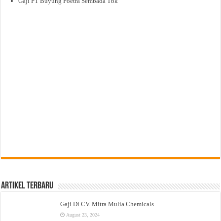
Gaji PT Buyung Poetra Sembada Tbk
Artikel Terbaru
Gaji Di CV. Mitra Mulia Chemicals
August 23, 2024