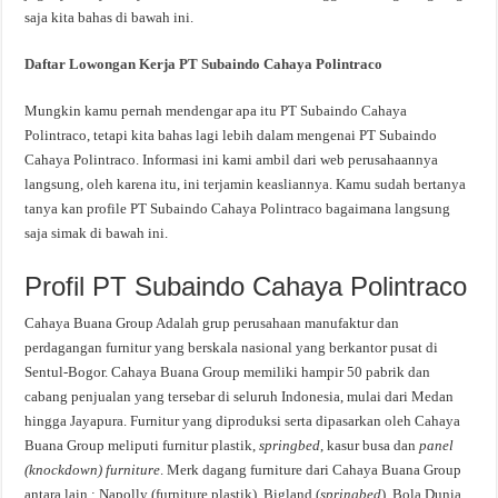
saja kita bahas di bawah ini.
Daftar Lowongan Kerja PT Subaindo Cahaya Polintraco
Mungkin kamu pernah mendengar apa itu PT Subaindo Cahaya
Polintraco, tetapi kita bahas lagi lebih dalam mengenai PT Subaindo
Cahaya Polintraco. Informasi ini kami ambil dari web perusahaannya
langsung, oleh karena itu, ini terjamin keasliannya. Kamu sudah bertanya
tanya kan profile PT Subaindo Cahaya Polintraco bagaimana langsung
saja simak di bawah ini.
Profil PT Subaindo Cahaya Polintraco
Cahaya Buana Group Adalah grup perusahaan manufaktur dan
perdagangan furnitur yang berskala nasional yang berkantor pusat di
Sentul-Bogor. Cahaya Buana Group memiliki hampir 50 pabrik dan
cabang penjualan yang tersebar di seluruh Indonesia, mulai dari Medan
hingga Jayapura. Furnitur yang diproduksi serta dipasarkan oleh Cahaya
Buana Group meliputi furnitur plastik,
springbed
, kasur busa dan
panel
(knockdown) furniture
. Merk dagang furniture dari Cahaya Buana Group
antara lain : Napolly (furniture plastik), Bigland (
springbed
), Bola Dunia