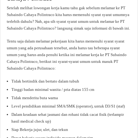
Setelah melihat lowongan kerja kamu tahu gak sebelum melamar ke PT
Subaindo Cahaya Polintraco kita harus memenuhi syarat syarat umumnya
terlebih dahulu? Nah, apa sih syarat syarat umum untuk melamar ke PT
Subaindo Cahaya Polintraco? langsung simak saja informasi di bawah ini.
Tentu saja dalam melamar pekerjaan kita harus memenuhi syarat syarat
umum yang ada perusahaan tersebut, anda harus tau beberapa syarat
umum yang harus anda penuhi ketika ini melamar kerja ke PT Subaindo
Cahaya Polintraco, berikut ini syarat-syarat umum untuk masuk PT
Subaindo Cahaya Polintraco:
Tidak bertindik dan bertato dalam tubuh
Tinggi badan minimal wanita / pria diatas 155 cm
Tidak menderita buta warna
Level pendidikan minimal SMA/SMK (operator), untuk D3/S1 (staf)
Dalam keadaan sehat jasmani dan rohani tidak cacat fisik (terlampir
hasil medical check up)
Siap Bekerja jujur, ulet, dan tekun
Dapat bekerja secara individu maupun dalam tim