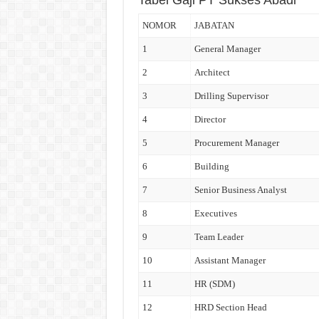
Tabel Gaji PT Sukses Abadi
NOMOR
JABATAN
1
General Manager
2
Architect
3
Drilling Supervisor
4
Director
5
Procurement Manager
6
Building
7
Senior Business Analyst
8
Executives
9
Team Leader
10
Assistant Manager
11
HR (SDM)
12
HRD Section Head