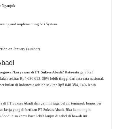
or Nganjuk
learning and implementing NB System.
ction on January (
sumber
)
Abadi
 pegawai/karyawan di PT Sukses Abadi?
Rata-rata gaji Staf
lah sekitar Rp4.686.613, 30% lebih tinggi dari rata-rata nasional.
 per bulan di Indonesia adalah sekitar Rp5.048.354, 14% lebih
ja di PT Sukses Abadi dan gaji ini juga belum termasuk bonus per
as kerja yang di berikan PT Sukses Abadi. Jika kamu ingin
 Abadi bisa kamu baca lebih lanjut di tabel di bawah ini.