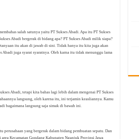
membahas salah satunya yaitu PT Sukses Abadi. Apa itu PT Sukses
ukses Abadi bergerak di bidang apa? PT Sukses Abadi milik siapa?
anyaan itu akan di jawab di sini. Tidak hanya itu kita juga akan
 Abadi juga syarat syaratnya. Oleh karna itu tidak menunggu lama
ses Abadi, tetapi kita bahas lagi lebih dalam mengenai PT Sukses
sahaannya langsung, oleh karena itu, ini terjamin keasliannya. Kamu
adi bagaimana langsung saja simak di bawah ini.
atu perusahaan yang bergerak dalam bidang pembuatan sepatu. Dan
a di area Kecamatan Gondang Kabupaten Nganjuk Provinsi Jawa