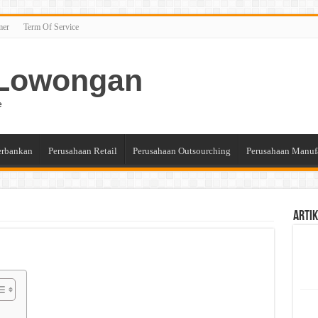
mer
Term Of Service
n Lowongan
e
erbankan
Perusahaan Retail
Perusahaan Outsourching
Perusahaan Manuf
Artik