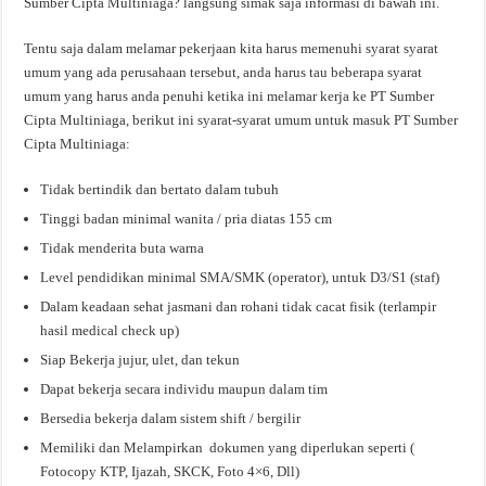
Sumber Cipta Multiniaga? langsung simak saja informasi di bawah ini.
Tentu saja dalam melamar pekerjaan kita harus memenuhi syarat syarat
umum yang ada perusahaan tersebut, anda harus tau beberapa syarat
umum yang harus anda penuhi ketika ini melamar kerja ke PT Sumber
Cipta Multiniaga, berikut ini syarat-syarat umum untuk masuk PT Sumber
Cipta Multiniaga:
Tidak bertindik dan bertato dalam tubuh
Tinggi badan minimal wanita / pria diatas 155 cm
Tidak menderita buta warna
Level pendidikan minimal SMA/SMK (operator), untuk D3/S1 (staf)
Dalam keadaan sehat jasmani dan rohani tidak cacat fisik (terlampir
hasil medical check up)
Siap Bekerja jujur, ulet, dan tekun
Dapat bekerja secara individu maupun dalam tim
Bersedia bekerja dalam sistem shift / bergilir
Memiliki dan Melampirkan dokumen yang diperlukan seperti (
Fotocopy KTP, Ijazah, SKCK, Foto 4×6, Dll)